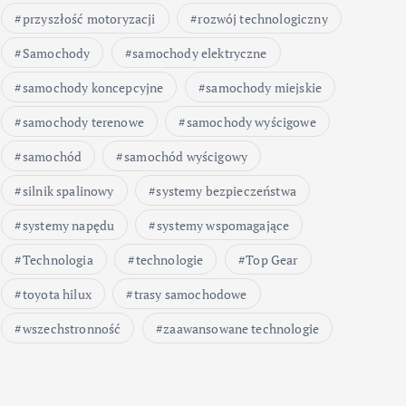
przyszłość motoryzacji
rozwój technologiczny
Samochody
samochody elektryczne
samochody koncepcyjne
samochody miejskie
samochody terenowe
samochody wyścigowe
samochód
samochód wyścigowy
silnik spalinowy
systemy bezpieczeństwa
systemy napędu
systemy wspomagające
Technologia
technologie
Top Gear
toyota hilux
trasy samochodowe
wszechstronność
zaawansowane technologie