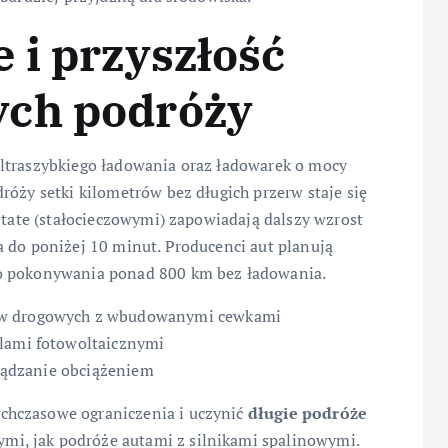
 i przyszłość
ych podróży
ltraszybkiego ładowania oraz ładowarek o mocy
róży setki kilometrów bez długich przerw staje się
state (stałocieczowymi) zapowiadają dalszy wzrost
a do poniżej 10 minut. Producenci aut planują
do pokonywania ponad 800 km bez ładowania.
sów drogowych z wbudowanymi cewkami
elami fotowoltaicznymi
rządzanie obciążeniem
chczasowe ograniczenia i uczynić
długie podróże
i, jak podróże autami z silnikami spalinowymi.