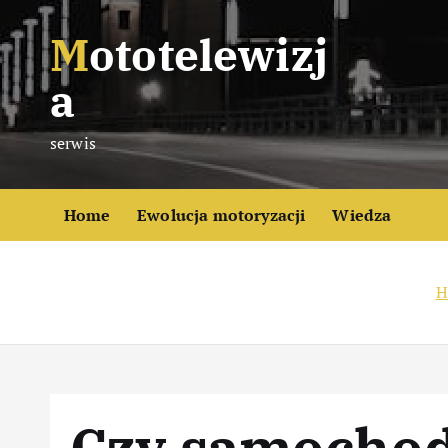
S
Mototelewizj
k
i
a
p
t
serwis
o
c
o
Home
Ewolucja motoryzacji
Wiedza
n
t
e
H
n
t
Czy samochod