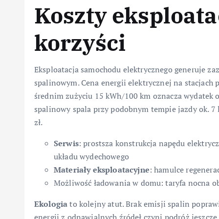
Koszty eksploatac
korzyści
Eksploatacja samochodu elektrycznego generuje zaz
spalinowym. Cena energii elektrycznej na stacjach p
średnim zużyciu 15 kWh/100 km oznacza wydatek o
spalinowy spala przy podobnym tempie jazdy ok. 7 l/
zł.
Serwis
: prostsza konstrukcja napędu elektryc
układu wydechowego
Materiały eksploatacyjne
: hamulce regenera
Możliwość ładowania w domu: taryfa nocna ob
Ekologia
to kolejny atut. Brak emisji spalin popraw
energii z odnawialnych źródeł czyni podróż jeszcze 