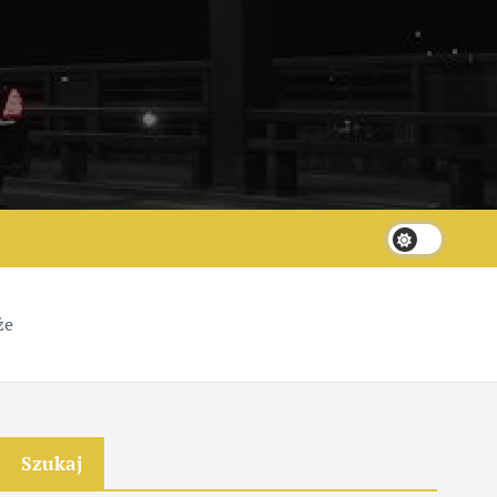
że
Szukaj