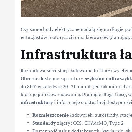
Czy samochody elektryczne nadają się na długie po
entuzjastów motoryzacji oraz kierowców planującyc
Infrastruktura ł
Rozbudowa sieci stacji ładowania to kluczowy ele
Obecnie dostępne są centra z
szybkimi
i
ultraszyb
do 80% w zaledwie 20–30 minut. Jednak mimo dyna
brakuje punktów ładowania. Planując długą trasę, w
infrastruktury
i informacje o aktualnej dostępnośc
Rozmieszczenie
ładowarek: autostrady, stacj
Standardy
złączy: CCS, CHAdeMO, Type 2
Dostępność usług dodatkowych: kawiarnie, sk