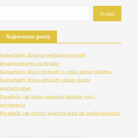
Szukaj
Najnowsze posty
Samochody, które zrewolucjonizowały
bezpieczeństwo na drodze
Samochody, które zniknęły z rynku mimo sukcesu
Samochody, które odniosły sukces dzięki
marketingowi
Poradnik: jak tanio naprawić drobne rysy i
wgniecenia
Poradnik: jak czyścić wnętrze auta jak profesjonalista