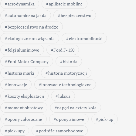
aerodynamika
aplikacje mobilne
autonomiczna jazda
bezpieczeństwo
bezpieczeństwo na drodze
ekologiczne rozwiązania
elektromobilność
felgi aluminiowe
Ford F-150
Ford Motor Company
historia
historia marki
historia motoryzacji
innowacje
innowacje technologiczne
koszty eksploatacji
luksus
moment obrotowy
napęd na cztery koła
opony całoroczne
opony zimowe
pick-up
pick-upy
podróże samochodowe