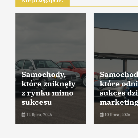
Nie przegapcie:
Samochody,
Samochod
które zniknęły
które odni
z rynku mimo
sukces dz
sukcesu
marketin
12 lipca, 2026
10 lipca, 2026