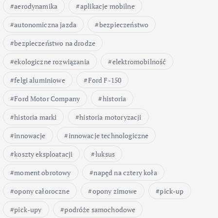
aerodynamika
aplikacje mobilne
autonomiczna jazda
bezpieczeństwo
bezpieczeństwo na drodze
ekologiczne rozwiązania
elektromobilność
felgi aluminiowe
Ford F-150
Ford Motor Company
historia
historia marki
historia motoryzacji
innowacje
innowacje technologiczne
koszty eksploatacji
luksus
moment obrotowy
napęd na cztery koła
opony całoroczne
opony zimowe
pick-up
pick-upy
podróże samochodowe