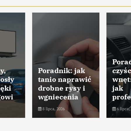
Porad
y,
Poradnik: jak
czyśc
osły
tanio naprawić
wnęt
ięki
drobne rysy i
jak
gowi
wgniecenia
profe
8 lipca, 2026
6 lipca,