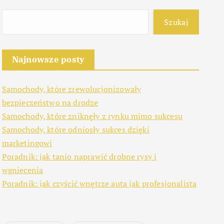
Szukaj
Najnowsze posty
Samochody, które zrewolucjonizowały
bezpieczeństwo na drodze
Samochody, które zniknęły z rynku mimo sukcesu
Samochody, które odniosły sukces dzięki
marketingowi
Poradnik: jak tanio naprawić drobne rysy i
wgniecenia
Poradnik: jak czyścić wnętrze auta jak profesjonalista