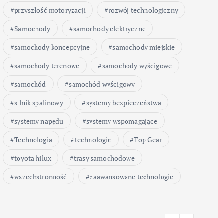
przyszłość motoryzacji
rozwój technologiczny
Samochody
samochody elektryczne
samochody koncepcyjne
samochody miejskie
samochody terenowe
samochody wyścigowe
samochód
samochód wyścigowy
silnik spalinowy
systemy bezpieczeństwa
systemy napędu
systemy wspomagające
Technologia
technologie
Top Gear
toyota hilux
trasy samochodowe
wszechstronność
zaawansowane technologie