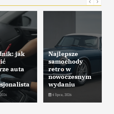
nik: jak
Najlepsze
ić
samochody
rze auta
retro w
nowoczesnym
sjonalista
wydaniu
 2026
4 lipca, 2026