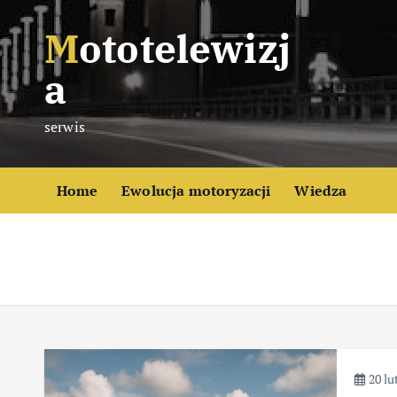
S
Mototelewizj
k
i
a
p
t
serwis
o
c
o
Home
Ewolucja motoryzacji
Wiedza
n
t
e
n
t
20 lu