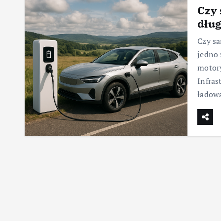
Czy 
dług
Czy sa
jedno 
motory
Infras
ładow