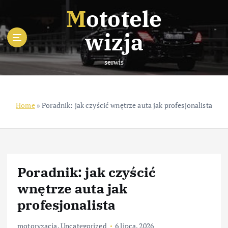
S
Mototele
k
i
wizja
p
t
serwis
o
c
o
n
Home
»
Poradnik: jak czyścić wnętrze auta jak profesjonalista
t
e
n
t
Poradnik: jak czyścić
wnętrze auta jak
profesjonalista
motoryzacja
,
Uncategorized
6 lipca, 2026