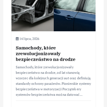
i
s
u
14 lipca, 2026
Samochody, które
zrewolucjonizowały
bezpieczeństwo na drodze
Samochody, które zrewolucjonizowały
bezpieczeństwo na drodze, od lat stanowią
wzorzec dla kolejnych generacji aut oraz definiują
standardy ochrony pasażerów. Pionierskie systemy
bezpieczeństwa w motoryzacji Początek ery
systemów bezpieczeństwa można datować…