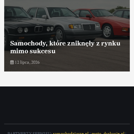
Samochody, które odniosły sukces
dzięki marketingowi
10 lipca, 2026
PARTNERZY SERWISU:
samochodziarze.pl
|
moto-dyskusje.pl
|