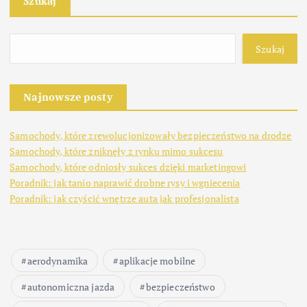
Szukaj
Szukaj
Najnowsze posty
Samochody, które zrewolucjonizowały bezpieczeństwo na drodze
Samochody, które zniknęły z rynku mimo sukcesu
Samochody, które odniosły sukces dzięki marketingowi
Poradnik: jak tanio naprawić drobne rysy i wgniecenia
Poradnik: jak czyścić wnętrze auta jak profesjonalista
aerodynamika
aplikacje mobilne
autonomiczna jazda
bezpieczeństwo