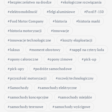
bezpieczeństwo na drodze
ekologiczne rozwiązania
elektromobilność
felgi aluminiowe
Ford F-150
Ford Motor Company
historia
historia marki
historia motoryzacji
innowacje
innowacje technologiczne
koszty eksploatacji
luksus
moment obrotowy
napęd na cztery koła
opony całoroczne
opony zimowe
pick-up
pick-upy
podróże samochodowe
przyszłość motoryzacji
rozwój technologiczny
Samochody
samochody elektryczne
samochody koncepcyjne
samochody miejskie
samochody terenowe
samochody wyścigowe