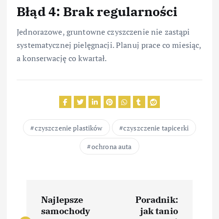
Błąd 4: Brak regularności
Jednorazowe, gruntowne czyszczenie nie zastąpi
systematycznej pielęgnacji. Planuj prace co miesiąc,
a konserwację co kwartał.
czyszczenie plastików
czyszczenie tapicerki
ochrona auta
N
Najlepsze
Poradnik:
a
samochody
jak tanio