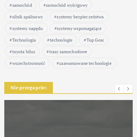
samochód
samochód wyścigowy
silnik spalinowy
systemy bezpieczeństwa
systemy napędu
systemy wspomagające
Technologia
technologie
Top Gear
toyota hilux
trasy samochodowe
wszechstronność
zaawansowane technologie
Nie przegapcie: