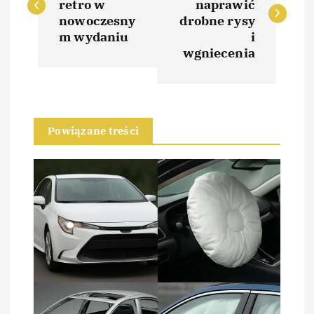
retro w
naprawić
w
nowoczesny
drobne rysy
m wydaniu
i
i
wgniecenia
g
a
Powiązane treści
c
j
a
w
p