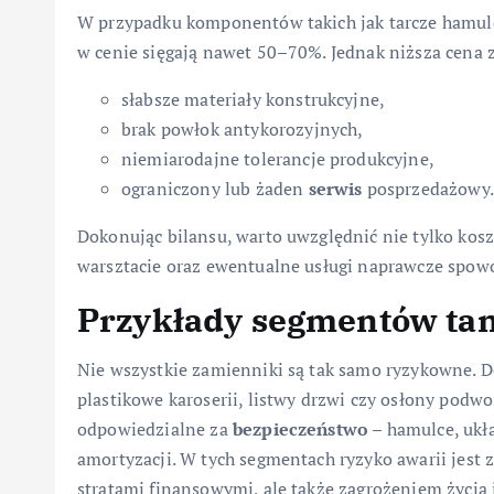
W przypadku komponentów takich jak tarcze hamulc
w cenie sięgają nawet 50–70%. Jednak niższa cena
słabsze materiały konstrukcyjne,
brak powłok antykorozyjnych,
niemiarodajne tolerancje produkcyjne,
ograniczony lub żaden
serwis
posprzedażowy.
Dokonując bilansu, warto uwzględnić nie tylko koszt
warsztacie oraz ewentualne usługi naprawcze spow
Przykłady segmentów tan
Nie wszystkie zamienniki są tak samo ryzykowne. D
plastikowe karoserii, listwy drzwi czy osłony pod
odpowiedzialne za
bezpieczeństwo
– hamulce, ukł
amortyzacji. W tych segmentach ryzyko awarii jest
stratami finansowymi, ale także zagrożeniem życia 