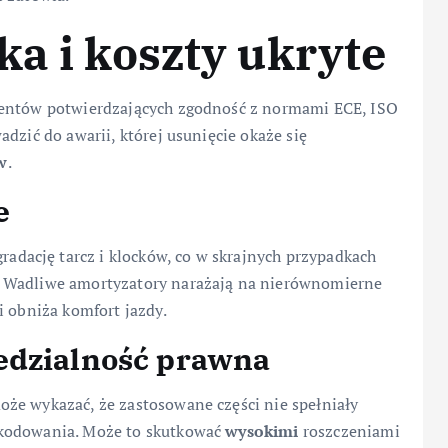
ka i koszty ukryte
mentów potwierdzających zgodność z normami ECE, ISO
dzić do awarii, której usunięcie okaże się
w
.
e
ację tarcz i klocków, co w skrajnych przypadkach
. Wadliwe amortyzatory narażają na nierównomierne
i obniża komfort jazdy.
edzialność prawna
że wykazać, że zastosowane części nie spełniały
zkodowania. Może to skutkować
wysokimi
roszczeniami