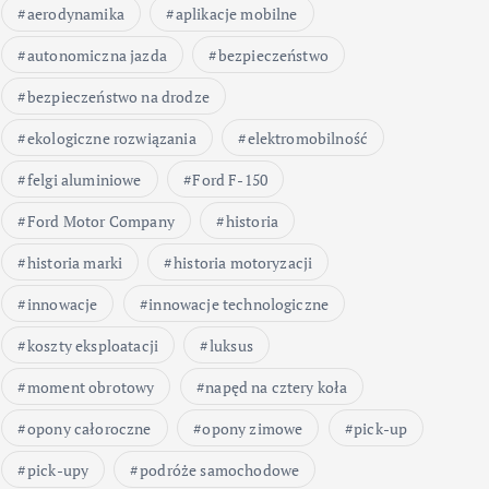
aerodynamika
aplikacje mobilne
autonomiczna jazda
bezpieczeństwo
bezpieczeństwo na drodze
ekologiczne rozwiązania
elektromobilność
felgi aluminiowe
Ford F-150
Ford Motor Company
historia
historia marki
historia motoryzacji
innowacje
innowacje technologiczne
koszty eksploatacji
luksus
moment obrotowy
napęd na cztery koła
opony całoroczne
opony zimowe
pick-up
pick-upy
podróże samochodowe