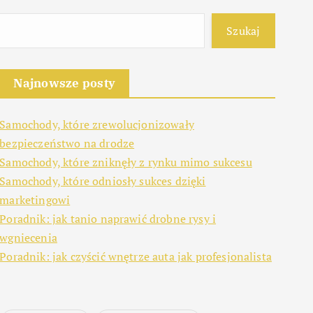
Szukaj
Najnowsze posty
Samochody, które zrewolucjonizowały
bezpieczeństwo na drodze
Samochody, które zniknęły z rynku mimo sukcesu
Samochody, które odniosły sukces dzięki
marketingowi
Poradnik: jak tanio naprawić drobne rysy i
wgniecenia
Poradnik: jak czyścić wnętrze auta jak profesjonalista