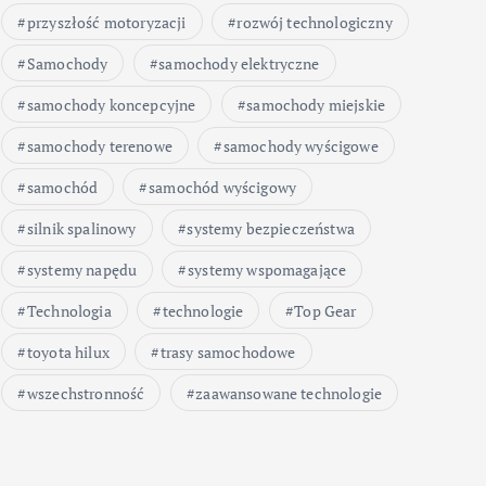
przyszłość motoryzacji
rozwój technologiczny
Samochody
samochody elektryczne
samochody koncepcyjne
samochody miejskie
samochody terenowe
samochody wyścigowe
samochód
samochód wyścigowy
silnik spalinowy
systemy bezpieczeństwa
systemy napędu
systemy wspomagające
Technologia
technologie
Top Gear
toyota hilux
trasy samochodowe
wszechstronność
zaawansowane technologie