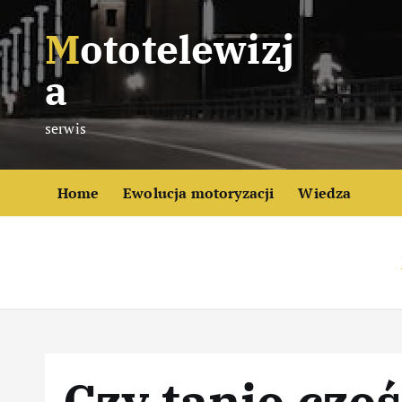
S
Mototelewizj
k
i
a
p
t
serwis
o
c
o
Home
Ewolucja motoryzacji
Wiedza
n
t
e
n
t
Czy tanie czę