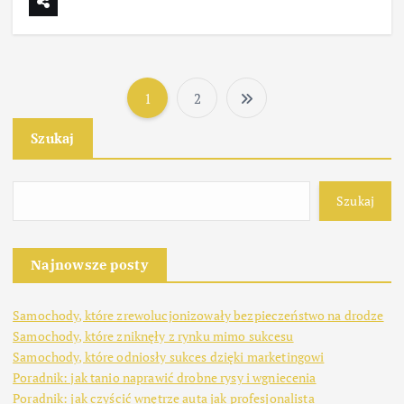
1
2
S
Szukaj
t
r
Szukaj
o
Najnowsze posty
n
Samochody, które zrewolucjonizowały bezpieczeństwo na drodze
i
Samochody, które zniknęły z rynku mimo sukcesu
Samochody, które odniosły sukces dzięki marketingowi
c
Poradnik: jak tanio naprawić drobne rysy i wgniecenia
Poradnik: jak czyścić wnętrze auta jak profesjonalista