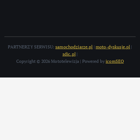
PARTNERZY SERWISU:
samochodziarze.pl
|
moto-dyskusje.pl
|
sdic.pl
|
Copyright © 2026 Mototelewizja | Powered by
icomSEO