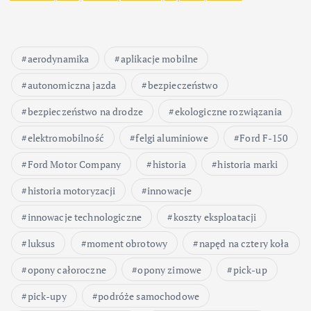
o
w
aerodynamika
aplikacje mobilne
a
autonomiczna jazda
bezpieczeństwo
n
bezpieczeństwo na drodze
ekologiczne rozwiązania
elektromobilność
felgi aluminiowe
Ford F-150
i
Ford Motor Company
historia
historia marki
e
historia motoryzacji
innowacje
w
innowacje technologiczne
koszty eksploatacji
luksus
moment obrotowy
napęd na cztery koła
p
opony całoroczne
opony zimowe
pick-up
i
pick-upy
podróże samochodowe