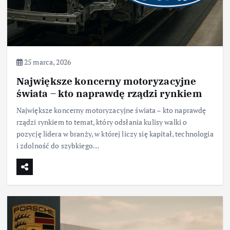
25 marca, 2026
Największe koncerny motoryzacyjne
świata – kto naprawdę rządzi rynkiem
Największe koncerny motoryzacyjne świata – kto naprawdę
rządzi rynkiem to temat, który odsłania kulisy walki o
pozycję lidera w branży, w której liczy się kapitał, technologia
i zdolność do szybkiego…