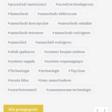
s
przyszłość motoryzacji
rozwój technologiczny
ó
Samochody
samochody elektryczne
samochody koncepcyjne
samochody miejskie
w
samochody terenowe
samochody wyścigowe
samochód
samochód wyścigowy
silnik spalinowy
systemy bezpieczeństwa
systemy napędu
systemy wspomagające
Technologia
technologie
Top Gear
toyota hilux
trasy samochodowe
wszechstronność
zaawansowane technologie
Nie przegapcie: