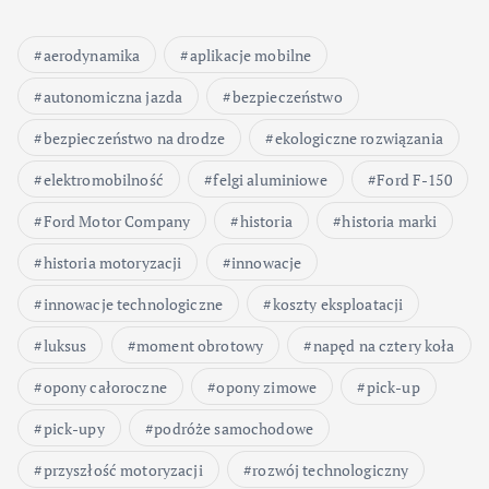
aerodynamika
aplikacje mobilne
autonomiczna jazda
bezpieczeństwo
bezpieczeństwo na drodze
ekologiczne rozwiązania
elektromobilność
felgi aluminiowe
Ford F-150
Ford Motor Company
historia
historia marki
historia motoryzacji
innowacje
innowacje technologiczne
koszty eksploatacji
luksus
moment obrotowy
napęd na cztery koła
opony całoroczne
opony zimowe
pick-up
pick-upy
podróże samochodowe
przyszłość motoryzacji
rozwój technologiczny