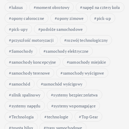
luksus
moment obrotowy
napęd na cztery koła
opony całoroczne
opony zimowe
pick-up
pick-upy
podróże samochodowe
przyszłość motoryzacji
rozwój technologiczny
Samochody
samochody elektryczne
samochody koncepcyjne
samochody miejskie
samochody terenowe
samochody wyścigowe
samochód
samochód wyścigowy
silnik spalinowy
systemy bezpieczeństwa
systemy napędu
systemy wspomagające
Technologia
technologie
Top Gear
toyota hilux
trasy samochodowe