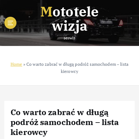
S
Mototele
k
i
wizja
p
t
serwis
o
c
o
n
Home
»
Co warto zabrać w długą podróż samochodem – lista
t
kierowcy
e
n
t
Co warto zabrać w długą
podróż samochodem – lista
kierowcy