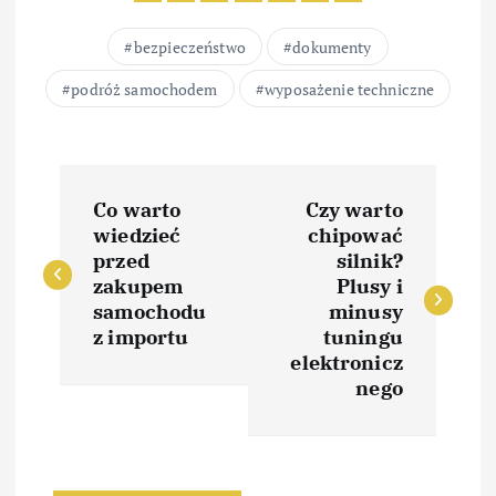
bezpieczeństwo
dokumenty
podróż samochodem
wyposażenie techniczne
N
Co warto
Czy warto
a
wiedzieć
chipować
przed
silnik?
w
zakupem
Plusy i
samochodu
minusy
i
z importu
tuningu
elektronicz
nego
g
a