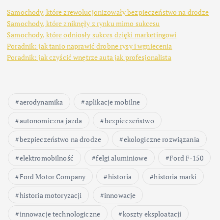
Samochody, które zrewolucjonizowały bezpieczeństwo na drodze
Samochody, które zniknęły z rynku mimo sukcesu
Samochody, które odniosły sukces dzięki marketingowi
Poradnik: jak tanio naprawić drobne rysy i wgniecenia
Poradnik: jak czyścić wnętrze auta jak profesjonalista
aerodynamika
aplikacje mobilne
autonomiczna jazda
bezpieczeństwo
bezpieczeństwo na drodze
ekologiczne rozwiązania
elektromobilność
felgi aluminiowe
Ford F-150
Ford Motor Company
historia
historia marki
historia motoryzacji
innowacje
innowacje technologiczne
koszty eksploatacji