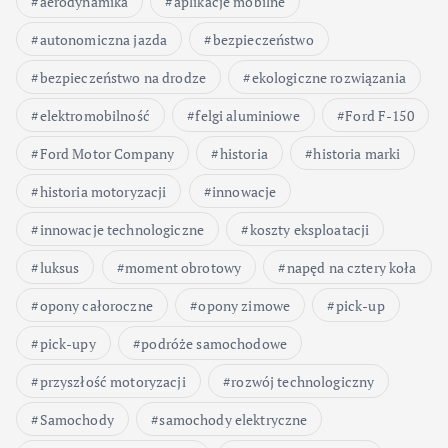
aerodynamika
aplikacje mobilne
autonomiczna jazda
bezpieczeństwo
bezpieczeństwo na drodze
ekologiczne rozwiązania
elektromobilność
felgi aluminiowe
Ford F-150
Ford Motor Company
historia
historia marki
historia motoryzacji
innowacje
innowacje technologiczne
koszty eksploatacji
luksus
moment obrotowy
napęd na cztery koła
opony całoroczne
opony zimowe
pick-up
pick-upy
podróże samochodowe
przyszłość motoryzacji
rozwój technologiczny
Samochody
samochody elektryczne