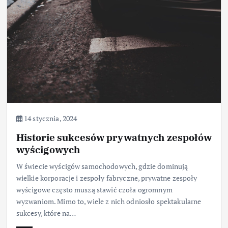
14 stycznia, 2024
Historie sukcesów prywatnych zespołów
wyścigowych
W świecie wyścigów samochodowych, gdzie dominują
wielkie korporacje i zespoły fabryczne, prywatne zespoły
wyścigowe często muszą stawić czoła ogromnym
wyzwaniom. Mimo to, wiele z nich odniosło spektakularne
sukcesy, które na…