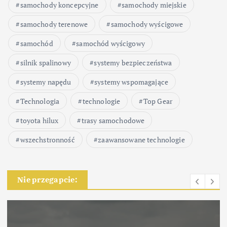
samochody koncepcyjne
samochody miejskie
samochody terenowe
samochody wyścigowe
samochód
samochód wyścigowy
silnik spalinowy
systemy bezpieczeństwa
systemy napędu
systemy wspomagające
Technologia
technologie
Top Gear
toyota hilux
trasy samochodowe
wszechstronność
zaawansowane technologie
Nie przegapcie: