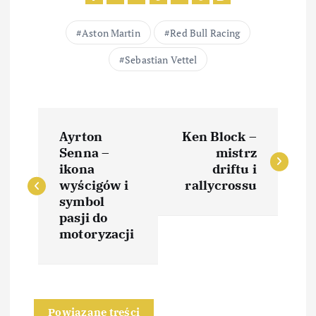
Aston Martin
Red Bull Racing
Sebastian Vettel
N
Ayrton
Ken Block –
a
Senna –
mistrz
ikona
driftu i
w
wyścigów i
rallycrossu
symbol
i
pasji do
motoryzacji
g
a
Powiązane treści