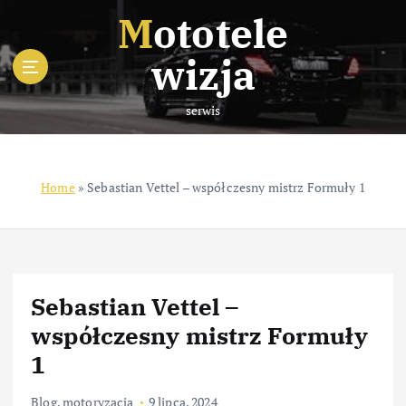
S
Mototele
k
i
wizja
p
t
serwis
o
c
o
n
Home
»
Sebastian Vettel – współczesny mistrz Formuły 1
t
e
n
t
Sebastian Vettel –
współczesny mistrz Formuły
1
Blog
,
motoryzacja
9 lipca, 2024