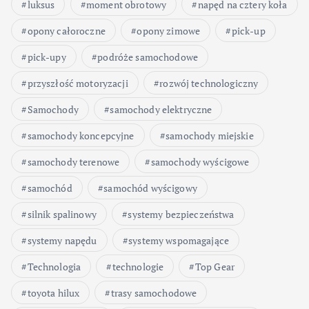
luksus
moment obrotowy
napęd na cztery koła
opony całoroczne
opony zimowe
pick-up
pick-upy
podróże samochodowe
przyszłość motoryzacji
rozwój technologiczny
Samochody
samochody elektryczne
samochody koncepcyjne
samochody miejskie
samochody terenowe
samochody wyścigowe
samochód
samochód wyścigowy
silnik spalinowy
systemy bezpieczeństwa
systemy napędu
systemy wspomagające
Technologia
technologie
Top Gear
toyota hilux
trasy samochodowe