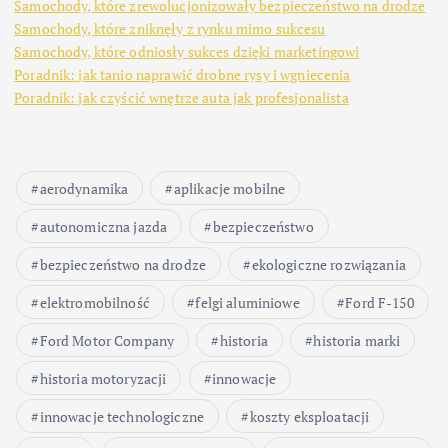
Samochody, które zrewolucjonizowały bezpieczeństwo na drodze
Samochody, które zniknęły z rynku mimo sukcesu
Samochody, które odniosły sukces dzięki marketingowi
Poradnik: jak tanio naprawić drobne rysy i wgniecenia
Poradnik: jak czyścić wnętrze auta jak profesjonalista
aerodynamika
aplikacje mobilne
autonomiczna jazda
bezpieczeństwo
bezpieczeństwo na drodze
ekologiczne rozwiązania
elektromobilność
felgi aluminiowe
Ford F-150
Ford Motor Company
historia
historia marki
historia motoryzacji
innowacje
innowacje technologiczne
koszty eksploatacji