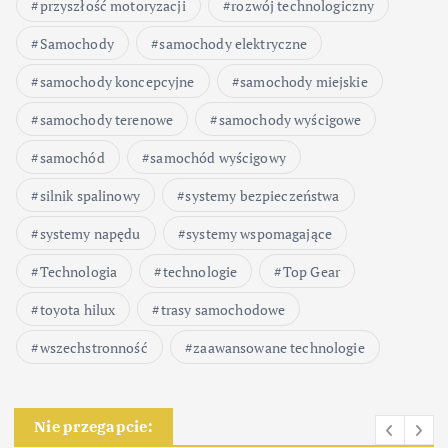
przyszłość motoryzacji
rozwój technologiczny
Samochody
samochody elektryczne
samochody koncepcyjne
samochody miejskie
samochody terenowe
samochody wyścigowe
samochód
samochód wyścigowy
silnik spalinowy
systemy bezpieczeństwa
systemy napędu
systemy wspomagające
Technologia
technologie
Top Gear
toyota hilux
trasy samochodowe
wszechstronność
zaawansowane technologie
Nie przegapcie: