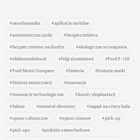
aerodynamika
aplikacje mobilne
autonomiczna jazda
bezpieczeństwo
bezpieczeństwo na drodze
ekologiczne rozwiązania
elektromobilność
felgi aluminiowe
Ford F-150
Ford Motor Company
historia
historia marki
historia motoryzacji
innowacje
innowacje technologiczne
koszty eksploatacji
luksus
moment obrotowy
napęd na cztery koła
opony całoroczne
opony zimowe
pick-up
pick-upy
podróże samochodowe