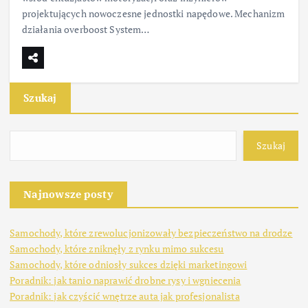
projektujących nowoczesne jednostki napędowe. Mechanizm
działania overboost System…
Szukaj
Szukaj
Najnowsze posty
Samochody, które zrewolucjonizowały bezpieczeństwo na drodze
Samochody, które zniknęły z rynku mimo sukcesu
Samochody, które odniosły sukces dzięki marketingowi
Poradnik: jak tanio naprawić drobne rysy i wgniecenia
Poradnik: jak czyścić wnętrze auta jak profesjonalista