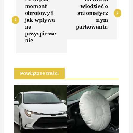
a
moment
wiedzieć o
obrotowy i
automatycz
w
jak wpływa
nym
na
parkowaniu
i
przyspiesze
nie
g
a
Powiązane treści
c
j
a
w