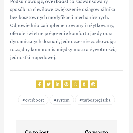
Podsumowując,
overboost
to zaawansowany
sposób na chwilowe zwiększenie osiągów silnika
bez kosztownych modyfikacji mechanicznych.
Odpowiednio zaimplementowany i użytkowany,
oferuje świetne połączenie komfortu jazdy oraz
dynamicznych doznań, jednocześnie zachowując
rozsądny kompromis między mocą a żywotnością
jednostki napędowej.
overboost
system
turbosprężarka
N
Co to jest
Co warto