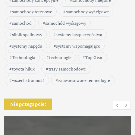
samochody koncepcyjne
samochody miejskie
samochody terenowe
samochody wyścigowe
samochód
samochód wyścigowy
silnik spalinowy
systemy bezpieczeństwa
systemy napędu
systemy wspomagające
Technologia
technologie
Top Gear
toyota hilux
trasy samochodowe
wszechstronność
zaawansowane technologie
Nie przegapcie: