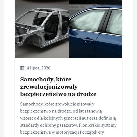
p
i
s
u
14 lipca, 2026
Samochody, które
zrewolucjonizowały
bezpieczeństwo na drodze
Samochody, które zrewolucjonizowały
bezpieczeństwo na drodze, od lat stanowią
wzorzec dla kolejnych generacji aut oraz definiują
standardy ochrony pasażerów. Pionierskie systemy
bezpieczeństwa w motoryzacji Początek ery