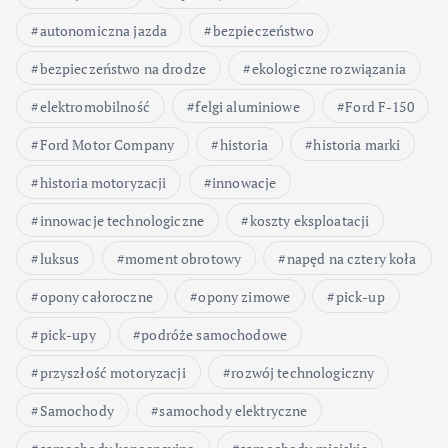
autonomiczna jazda
bezpieczeństwo
bezpieczeństwo na drodze
ekologiczne rozwiązania
elektromobilność
felgi aluminiowe
Ford F-150
Ford Motor Company
historia
historia marki
historia motoryzacji
innowacje
innowacje technologiczne
koszty eksploatacji
luksus
moment obrotowy
napęd na cztery koła
opony całoroczne
opony zimowe
pick-up
pick-upy
podróże samochodowe
przyszłość motoryzacji
rozwój technologiczny
Samochody
samochody elektryczne