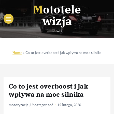
S
Mototele
k
i
wizja
p
t
serwis
o
c
o
n
Home
»
Co to jest overboost i jak wpływa na moc silnika
t
e
n
t
Co to jest overboost i jak
wpływa na moc silnika
motoryzacja
,
Uncategorized
15 lutego, 2026