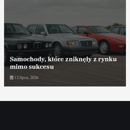
y, które zniknęły z rynku
Samochody
kcesu
dzięki m
6
10 lipca, 2026