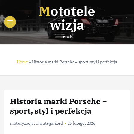
S
Mototele
k
i
wizja
p
t
serwis
o
c
o
n
Home
»
Historia marki Porsche – sport, styl i perfekcja
t
e
n
t
Historia marki Porsche –
sport, styl i perfekcja
motoryzacja
,
Uncategorized
23 lutego, 2026