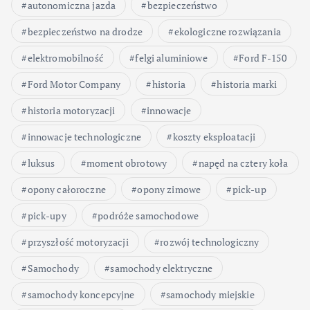
autonomiczna jazda
bezpieczeństwo
bezpieczeństwo na drodze
ekologiczne rozwiązania
elektromobilność
felgi aluminiowe
Ford F-150
Ford Motor Company
historia
historia marki
historia motoryzacji
innowacje
innowacje technologiczne
koszty eksploatacji
luksus
moment obrotowy
napęd na cztery koła
opony całoroczne
opony zimowe
pick-up
pick-upy
podróże samochodowe
przyszłość motoryzacji
rozwój technologiczny
Samochody
samochody elektryczne
samochody koncepcyjne
samochody miejskie