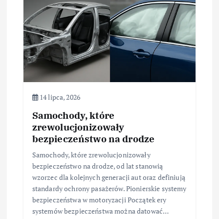
i
s
u
14 lipca, 2026
Samochody, które
zrewolucjonizowały
bezpieczeństwo na drodze
Samochody, które zrewolucjonizowały
bezpieczeństwo na drodze, od lat stanowią
wzorzec dla kolejnych generacji aut oraz definiują
standardy ochrony pasażerów. Pionierskie systemy
bezpieczeństwa w motoryzacji Początek ery
systemów bezpieczeństwa można datować…