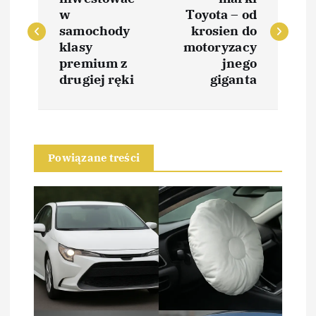
a
w
Toyota – od
w
samochody
krosien do
klasy
motoryzacy
i
premium z
jnego
drugiej ręki
giganta
g
a
Powiązane treści
c
j
a
w
p