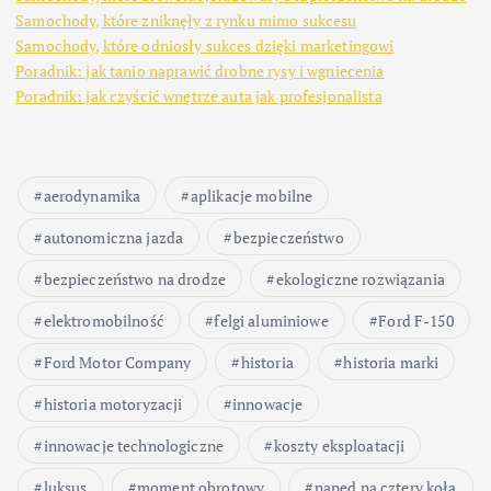
Samochody, które zniknęły z rynku mimo sukcesu
Samochody, które odniosły sukces dzięki marketingowi
Poradnik: jak tanio naprawić drobne rysy i wgniecenia
Poradnik: jak czyścić wnętrze auta jak profesjonalista
aerodynamika
aplikacje mobilne
autonomiczna jazda
bezpieczeństwo
bezpieczeństwo na drodze
ekologiczne rozwiązania
elektromobilność
felgi aluminiowe
Ford F-150
Ford Motor Company
historia
historia marki
historia motoryzacji
innowacje
innowacje technologiczne
koszty eksploatacji
luksus
moment obrotowy
napęd na cztery koła