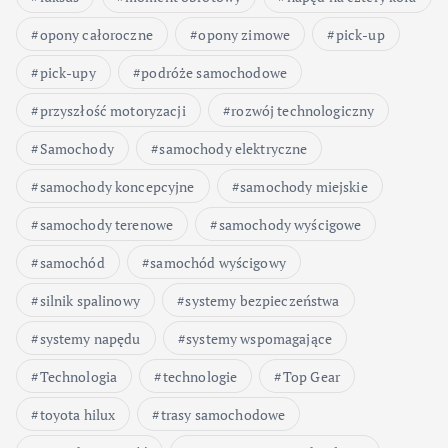
opony całoroczne
opony zimowe
pick-up
pick-upy
podróże samochodowe
przyszłość motoryzacji
rozwój technologiczny
Samochody
samochody elektryczne
samochody koncepcyjne
samochody miejskie
samochody terenowe
samochody wyścigowe
samochód
samochód wyścigowy
silnik spalinowy
systemy bezpieczeństwa
systemy napędu
systemy wspomagające
Technologia
technologie
Top Gear
toyota hilux
trasy samochodowe