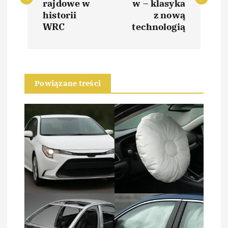
w
rajdowe w
w – klasyka
historii
z nową
i
WRC
technologią
g
a
Powiązane treści
c
j
a
w
p