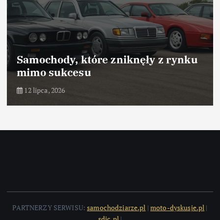
Samochody, które odniosły sukces
dzięki marketingowi
10 lipca, 2026
PARTNERZY SERWISU:
samochodziarze.pl
|
moto-dyskusje.pl
|
sdic.pl
|