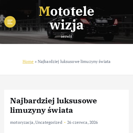
S
Mototele
k
i
wizja
p
t
serwis
o
c
o
n
Home
»
Najbardziej luksusowe limuzyny świata
t
e
n
t
Najbardziej luksusowe
limuzyny świata
motoryzacja
,
Uncategorized
26 czerwca, 2026