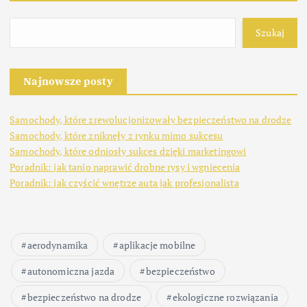
Szukaj
Najnowsze posty
Samochody, które zrewolucjonizowały bezpieczeństwo na drodze
Samochody, które zniknęły z rynku mimo sukcesu
Samochody, które odniosły sukces dzięki marketingowi
Poradnik: jak tanio naprawić drobne rysy i wgniecenia
Poradnik: jak czyścić wnętrze auta jak profesjonalista
aerodynamika
aplikacje mobilne
autonomiczna jazda
bezpieczeństwo
bezpieczeństwo na drodze
ekologiczne rozwiązania