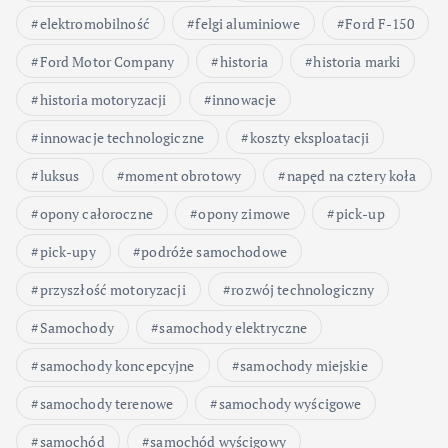
elektromobilność
felgi aluminiowe
Ford F-150
Ford Motor Company
historia
historia marki
historia motoryzacji
innowacje
innowacje technologiczne
koszty eksploatacji
luksus
moment obrotowy
napęd na cztery koła
opony całoroczne
opony zimowe
pick-up
pick-upy
podróże samochodowe
przyszłość motoryzacji
rozwój technologiczny
Samochody
samochody elektryczne
samochody koncepcyjne
samochody miejskie
samochody terenowe
samochody wyścigowe
samochód
samochód wyścigowy