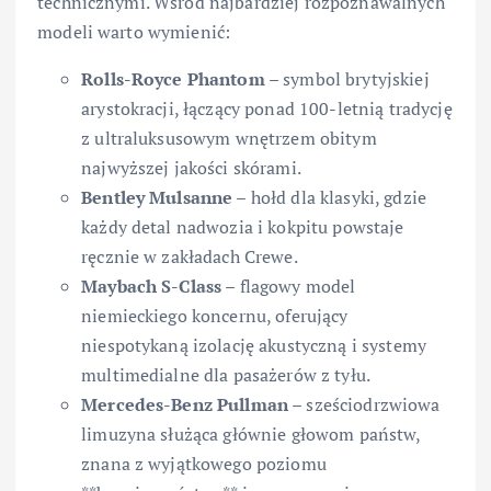
technicznymi. Wśród najbardziej rozpoznawalnych
modeli warto wymienić:
Rolls-Royce Phantom
– symbol brytyjskiej
arystokracji, łączący ponad 100-letnią tradycję
z ultraluksusowym wnętrzem obitym
najwyższej jakości skórami.
Bentley Mulsanne
– hołd dla klasyki, gdzie
każdy detal nadwozia i kokpitu powstaje
ręcznie w zakładach Crewe.
Maybach S-Class
– flagowy model
niemieckiego koncernu, oferujący
niespotykaną izolację akustyczną i systemy
multimedialne dla pasażerów z tyłu.
Mercedes-Benz Pullman
– sześciodrzwiowa
limuzyna służąca głównie głowom państw,
znana z wyjątkowego poziomu