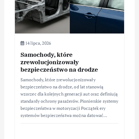
i
s
u
14 lipca, 2026
Samochody, które
zrewolucjonizowały
bezpieczeństwo na drodze
Samochody, które zrewolucjonizowały
bezpieczeństwo na drodze, od lat stanowią
wzorzec dla kolejnych generacji aut oraz definiują
standardy ochrony pasażerów. Pionierskie systemy
bezpieczeństwa w motoryzacji Początek ery
systemów bezpieczeństwa można datować…