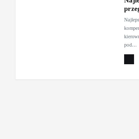
Najl
prze
Najleps
kompen
kierow
pod…