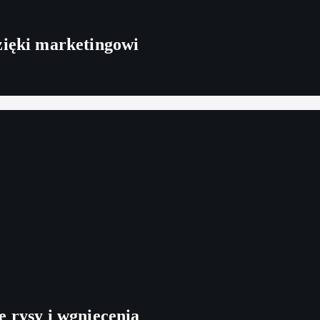
zięki marketingowi
e rysy i wgniecenia