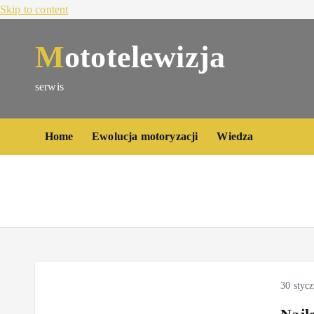
Skip to content
Mototelewizja
serwis
Home
Ewolucja motoryzacji
Wiedza
30 styc