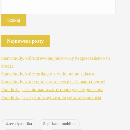
Szukaj
Najnowsze posty
Samochody, które zrewolucjonizowały bezpieczeństwo na
drodze
Samochody, które zniknęły z rynku mimo sukcesu
Samochody, które odniosły sukces dzięki marketingowi
Poradnik: jak tanio naprawić drobne rysy i wgniecenia
Poradnik: jak czyścić wnętrze auta jak profesjonalista
aerodynamika
aplikacje mobilne