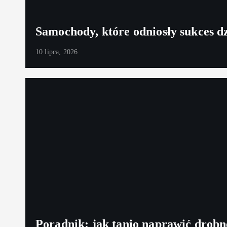
Samochody, które odniosły sukces d
10 lipca, 2026
Poradnik: jak tanio naprawić drobn