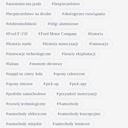
autonomiczna jazda
bezpieczeństwo
bezpieczeństwo na drodze
ekologiczne rozwiązania
elektromobilność
felgi aluminiowe
Ford F-150
Ford Motor Company
historia
historia marki
historia motoryzacji
innowacje
innowacje technologiczne
koszty eksploatacji
luksus
moment obrotowy
napęd na cztery koła
opony całoroczne
opony zimowe
pick-up
pick-upy
podróże samochodowe
przyszłość motoryzacji
rozwój technologiczny
Samochody
samochody elektryczne
samochody koncepcyjne
samochody miejskie
samochody terenowe