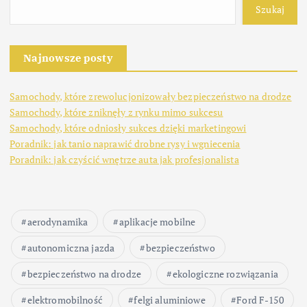
Szukaj
Najnowsze posty
Samochody, które zrewolucjonizowały bezpieczeństwo na drodze
Samochody, które zniknęły z rynku mimo sukcesu
Samochody, które odniosły sukces dzięki marketingowi
Poradnik: jak tanio naprawić drobne rysy i wgniecenia
Poradnik: jak czyścić wnętrze auta jak profesjonalista
aerodynamika
aplikacje mobilne
autonomiczna jazda
bezpieczeństwo
bezpieczeństwo na drodze
ekologiczne rozwiązania
elektromobilność
felgi aluminiowe
Ford F-150