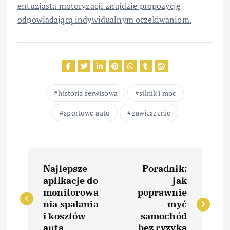
entuzjasta motoryzacji znajdzie propozycję
odpowiadającą indywidualnym oczekiwaniom.
historia serwisowa
silnik i moc
sportowe auto
zawieszenie
N
Najlepsze
Poradnik:
a
aplikacje do
jak
monitorowa
poprawnie
w
nia spalania
myć
i kosztów
samochód
auta
bez ryzyka