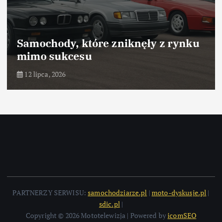
Samochody, które odniosły sukces
dzięki marketingowi
10 lipca, 2026
PARTNERZY SERWISU:
samochodziarze.pl
|
moto-dyskusje.pl
|
sdic.pl
|
Copyright © 2026 Mototelewizja | Powered by
icomSEO