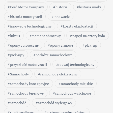
Ford Motor Company
historia
historia marki
historia motoryzacji
innowacje
innowacje technologiczne
koszty eksploatacji
luksus
moment obrotowy
napęd na cztery koła
opony całoroczne
opony zimowe
pick-up
pick-upy
podróże samochodowe
przyszłość motoryzacji
rozwój technologiczny
Samochody
samochody elektryczne
samochody koncepcyjne
samochody miejskie
samochody terenowe
samochody wyścigowe
samochód
samochód wyścigowy
silnik spalinowy
systemy bezpieczeństwa