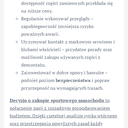
dostępność części zamiennych przekłada się
na niższe ceny.
Regularnie wykonywać przeglądy –
zapobiegawczość zmniejsza ryzyko
poważnych awarii.
Utrzymywać kontakt z markowym serwisem i
klubami właścicieli – przydatne porady oraz
możliwość zakupu używanych części z
demontażu.
Zainwestować w dobre opony i hamulce –
podnieś poziom
bezpieczeństwa
i popraw
przyczepność na wymagających trasach.
Decyzja o zakupie sportowego samochodu
to
połączenie pasji z rozsądnym gospodarowaniem
budżetem. Dzięki rzetelnej analizie rynku wtórnego
oraz przestrzeganiu powyższych zasad każdy