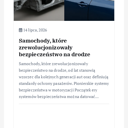
s
u
14 lipca, 2026
Samochody, które
zrewolucjonizowały
bezpieczeństwo na drodze
Samochody, które zrewolucjonizowały
bezpieczeństwo na drodze, od lat stanowią
wzorzec dla kolejnych generacji aut oraz definiują
standardy ochrony pasażerów. Pionierskie systemy
bezpieczeństwa w motoryzacji Początek ery
systemów bezpieczeństwa można datować…