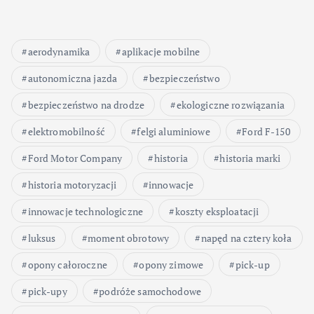
aerodynamika
aplikacje mobilne
autonomiczna jazda
bezpieczeństwo
bezpieczeństwo na drodze
ekologiczne rozwiązania
elektromobilność
felgi aluminiowe
Ford F-150
Ford Motor Company
historia
historia marki
historia motoryzacji
innowacje
innowacje technologiczne
koszty eksploatacji
luksus
moment obrotowy
napęd na cztery koła
opony całoroczne
opony zimowe
pick-up
pick-upy
podróże samochodowe