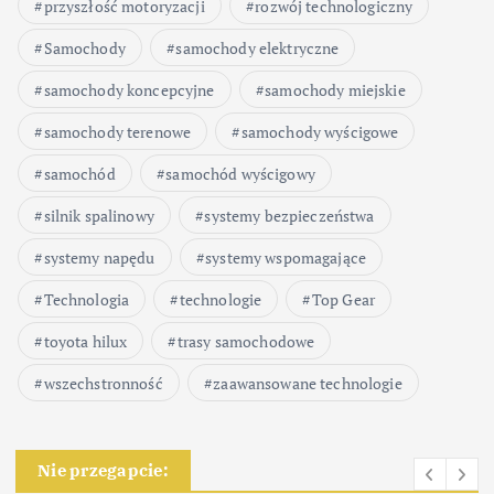
przyszłość motoryzacji
rozwój technologiczny
Samochody
samochody elektryczne
samochody koncepcyjne
samochody miejskie
samochody terenowe
samochody wyścigowe
samochód
samochód wyścigowy
silnik spalinowy
systemy bezpieczeństwa
systemy napędu
systemy wspomagające
Technologia
technologie
Top Gear
toyota hilux
trasy samochodowe
wszechstronność
zaawansowane technologie
Nie przegapcie: