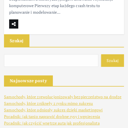
komputerowe Pierwszy etap każdego crash testu to
planowanie i modelowanie…
Szukaj
Szukaj
Najnowsze posty
Samochody, które zrewolucjonizowały bezpieczeństwo na drodze
Samochody, które zniknęły z rynku mimo sukcesu
Samochody, które odniosły sukces dzięki marketingowi
Poradnik: jak tanio naprawić drobne rysy i wgniecenia
Poradnik: jak czyścić wnętrze auta jak profesjonalista