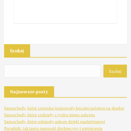
Szukaj
Szukaj
Najnowsze posty
Samochody, które zrewolucjonizowały bezpieczeństwo na drodze
Samochody, które zniknęły z rynku mimo sukcesu
Samochody, które odniosły sukces dzięki marketingowi
Poradnik: jak tanio naprawić drobne rysy i wgniecenia