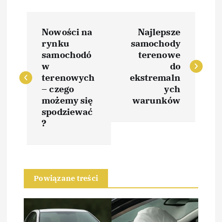
N
Nowości na
Najlepsze
a
rynku
samochody
samochodó
terenowe
w
w
do
terenowych
ekstremaln
i
– czego
ych
możemy się
warunków
spodziewać
g
?
a
c
Powiązane treści
j
a