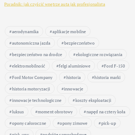
Poradnik: jak czyścić wnętrze auta jak profesjonalista
aerodynamika
aplikacje mobilne
autonomiczna jazda
bezpieczeństwo
bezpieczeństwo na drodze
ekologiczne rozwiązania
elektromobilność
felgi aluminiowe
Ford F-150
Ford Motor Company
historia
historia marki
historia motoryzacji
innowacje
innowacje technologiczne
koszty eksploatacji
luksus
moment obrotowy
napęd na cztery koła
opony całoroczne
opony zimowe
pick-up
pick-upy
podróże samochodowe