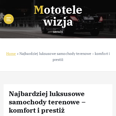
S
Mototele
k
i
wizja
p
t
serwis
o
c
o
n
Home
»
Najbardziej luksusowe samochody terenowe – komfort i
t
prestiż
e
n
t
Najbardziej luksusowe
samochody terenowe –
komfort i prestiż