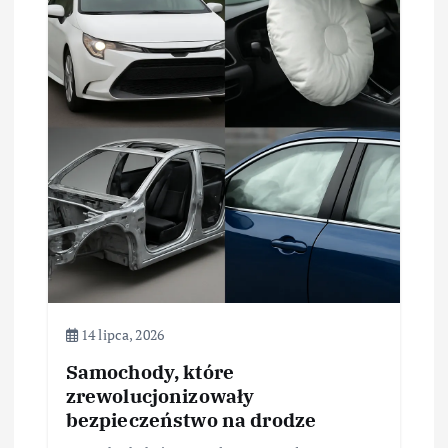
w
p
i
s
u
14 lipca, 2026
Samochody, które
zrewolucjonizowały
bezpieczeństwo na drodze