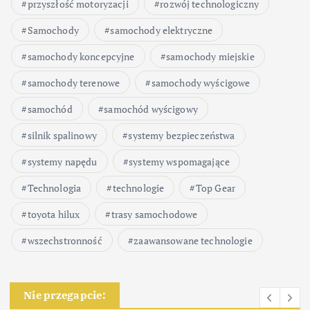
przyszłość motoryzacji
rozwój technologiczny
Samochody
samochody elektryczne
samochody koncepcyjne
samochody miejskie
samochody terenowe
samochody wyścigowe
samochód
samochód wyścigowy
silnik spalinowy
systemy bezpieczeństwa
systemy napędu
systemy wspomagające
Technologia
technologie
Top Gear
toyota hilux
trasy samochodowe
wszechstronność
zaawansowane technologie
Nie przegapcie: