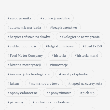
aerodynamika
aplikacje mobilne
autonomiczna jazda
bezpieczeństwo
bezpieczeństwo na drodze
ekologiczne rozwiązania
elektromobilność
felgi aluminiowe
Ford F-150
Ford Motor Company
historia
historia marki
historia motoryzacji
innowacje
innowacje technologiczne
koszty eksploatacji
luksus
moment obrotowy
napęd na cztery koła
opony całoroczne
opony zimowe
pick-up
pick-upy
podróże samochodowe