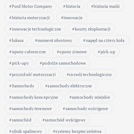
Ford Motor Company
historia
historia marki
historia motoryzacji
innowacje
innowacje technologiczne
koszty eksploatacji
luksus
moment obrotowy
napęd na cztery koła
opony całoroczne
opony zimowe
pick-up
pick-upy
podróże samochodowe
przyszłość motoryzacji
rozwój technologiczny
Samochody
samochody elektryczne
samochody koncepcyjne
samochody miejskie
samochody terenowe
samochody wyścigowe
samochód
samochód wyścigowy
silnik spalinowy
systemy bezpieczeństwa