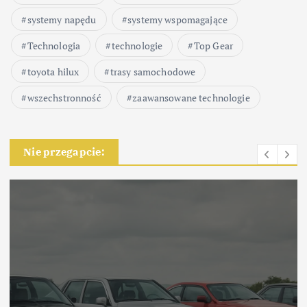
systemy napędu
systemy wspomagające
Technologia
technologie
Top Gear
toyota hilux
trasy samochodowe
wszechstronność
zaawansowane technologie
Nie przegapcie: