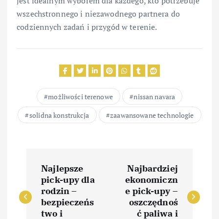
jest idealnym wyborem dla każdego, kto potrzebuje
wszechstronnego i niezawodnego partnera do
codziennych zadań i przygód w terenie.
możliwości terenowe
nissan navara
solidna konstrukcja
zaawansowane technologie
N
Najlepsze
Najbardziej
a
pick-upy dla
ekonomiczn
rodzin –
e pick-upy –
w
bezpieczeńs
oszczędnoś
two i
ć paliwa i