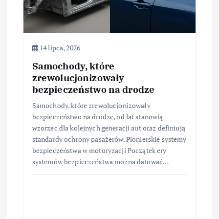
s
u
14 lipca, 2026
Samochody, które
zrewolucjonizowały
bezpieczeństwo na drodze
Samochody, które zrewolucjonizowały
bezpieczeństwo na drodze, od lat stanowią
wzorzec dla kolejnych generacji aut oraz definiują
standardy ochrony pasażerów. Pionierskie systemy
bezpieczeństwa w motoryzacji Początek ery
systemów bezpieczeństwa można datować…