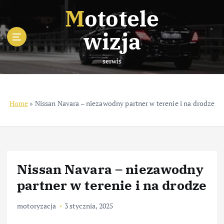
S
Mototele
k
i
wizja
p
t
serwis
o
c
o
n
Home
»
Nissan Navara – niezawodny partner w terenie i na drodze
t
e
n
t
Nissan Navara – niezawodny
partner w terenie i na drodze
motoryzacja
3 stycznia, 2025