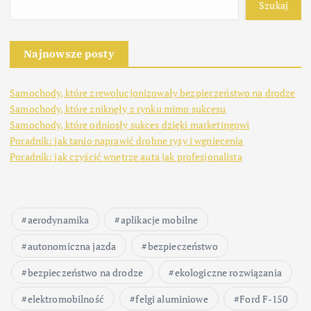
Szukaj
Najnowsze posty
Samochody, które zrewolucjonizowały bezpieczeństwo na drodze
Samochody, które zniknęły z rynku mimo sukcesu
Samochody, które odniosły sukces dzięki marketingowi
Poradnik: jak tanio naprawić drobne rysy i wgniecenia
Poradnik: jak czyścić wnętrze auta jak profesjonalista
aerodynamika
aplikacje mobilne
autonomiczna jazda
bezpieczeństwo
bezpieczeństwo na drodze
ekologiczne rozwiązania
elektromobilność
felgi aluminiowe
Ford F-150