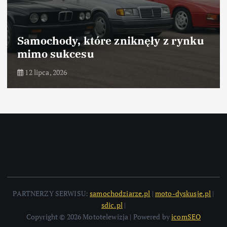
zniknęły z rynku
Samochody, które 
dzięki marketingo
10 lipca, 2026
PARTNERZY SERWISU:
samochodziarze.pl
|
moto-dyskusje.pl
|
sdic.pl
|
Copyright © 2026 Mototelewizja | Powered by
icomSEO