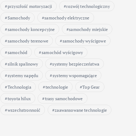
przyszłość motoryzacji
rozwój technologiczny
Samochody
samochody elektryczne
samochody koncepcyjne
samochody miejskie
samochody terenowe
samochody wyścigowe
samochód
samochód wyścigowy
silnik spalinowy
systemy bezpieczeństwa
systemy napędu
systemy wspomagające
Technologia
technologie
Top Gear
toyota hilux
trasy samochodowe
wszechstronność
zaawansowane technologie