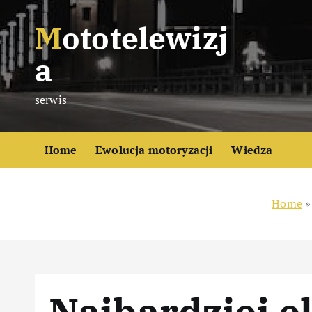
S
Mototelewizj
k
i
a
p
t
serwis
o
c
o
Home
Ewolucja motoryzacji
Wiedza
n
t
e
Home
n
t
Najbardziej 