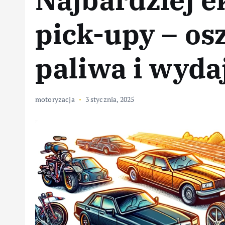
pick-upy – os
paliwa i wyda
motoryzacja
3 stycznia, 2025