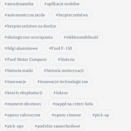
aerodynamika
aplikacje mobilne
autonomiczna jazda
bezpieczeństwo
bezpieczeństwo na drodze
ekologiczne rozwiązania
elektromobilność
felgi aluminiowe
Ford F-150
Ford Motor Company
historia
historia marki
historia motoryzacji
innowacje
innowacje technologiczne
koszty eksploatacji
luksus
moment obrotowy
napęd na cztery koła
opony całoroczne
opony zimowe
pick-up
pick-upy
podróże samochodowe