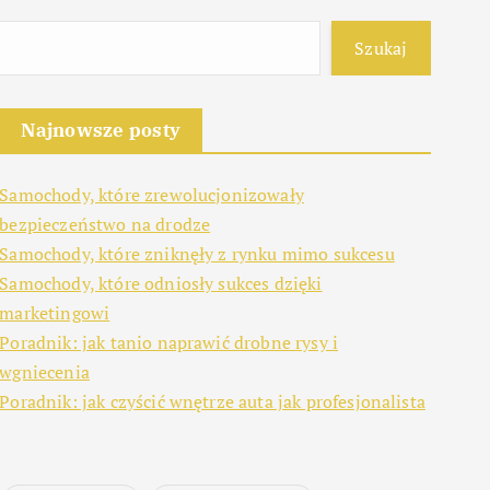
Szukaj
Najnowsze posty
Samochody, które zrewolucjonizowały
bezpieczeństwo na drodze
Samochody, które zniknęły z rynku mimo sukcesu
Samochody, które odniosły sukces dzięki
marketingowi
Poradnik: jak tanio naprawić drobne rysy i
wgniecenia
Poradnik: jak czyścić wnętrze auta jak profesjonalista