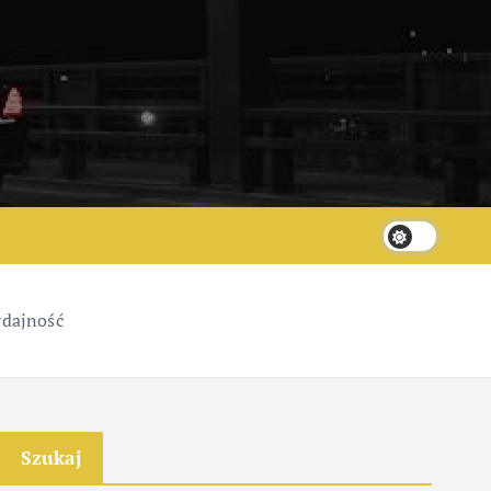
ydajność
Szukaj