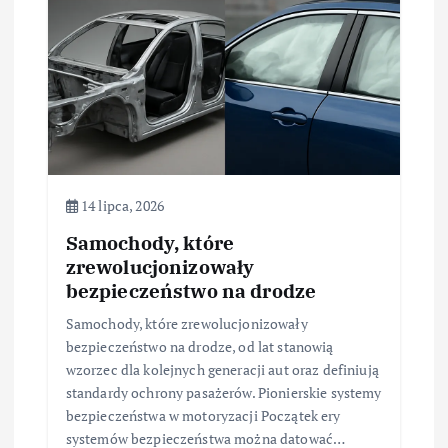
u
14 lipca, 2026
Samochody, które
zrewolucjonizowały
bezpieczeństwo na drodze
Samochody, które zrewolucjonizowały
bezpieczeństwo na drodze, od lat stanowią
wzorzec dla kolejnych generacji aut oraz definiują
standardy ochrony pasażerów. Pionierskie systemy
bezpieczeństwa w motoryzacji Początek ery
systemów bezpieczeństwa można datować…