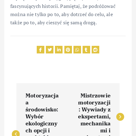
fascynujących historii. Pamiętaj, że podróżować
można nie tylko po to, aby dotrzeć do celu, ale
także po to, aby cieszyć się samą drogą.
N
Motoryzacja
Mistrzowie
a
a
motoryzacji
środowisko:
: Wywiady z
w
Wybór
ekspertami,
ekologiczny
mechanika
i
ch opcji i
mi i