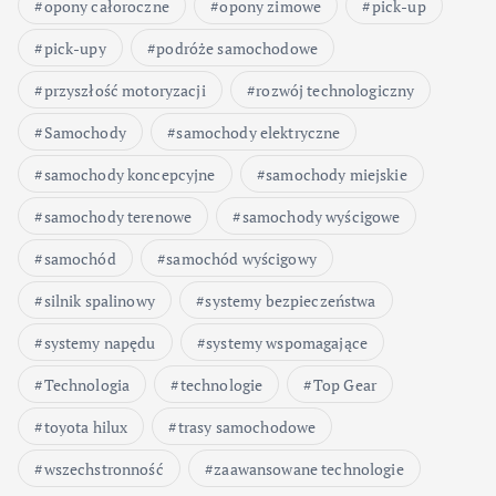
opony całoroczne
opony zimowe
pick-up
pick-upy
podróże samochodowe
przyszłość motoryzacji
rozwój technologiczny
Samochody
samochody elektryczne
samochody koncepcyjne
samochody miejskie
samochody terenowe
samochody wyścigowe
samochód
samochód wyścigowy
silnik spalinowy
systemy bezpieczeństwa
systemy napędu
systemy wspomagające
Technologia
technologie
Top Gear
toyota hilux
trasy samochodowe
wszechstronność
zaawansowane technologie