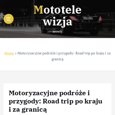
S
Mototele
k
i
wizja
p
t
serwis
o
c
o
n
Home
»
Motoryzacyjne podróże i przygody: Road trip po kraju i za
t
granicą
e
n
t
Motoryzacyjne podróże i
przygody: Road trip po kraju
i za granicą