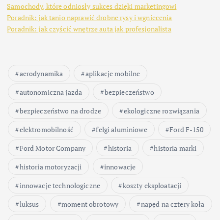
Samochody, które odniosły sukces dzięki marketingowi
Poradnik: jak tanio naprawić drobne rysy i wgniecenia
Poradnik: jak czyścić wnętrze auta jak profesjonalista
aerodynamika
aplikacje mobilne
autonomiczna jazda
bezpieczeństwo
bezpieczeństwo na drodze
ekologiczne rozwiązania
elektromobilność
felgi aluminiowe
Ford F-150
Ford Motor Company
historia
historia marki
historia motoryzacji
innowacje
innowacje technologiczne
koszty eksploatacji
luksus
moment obrotowy
napęd na cztery koła