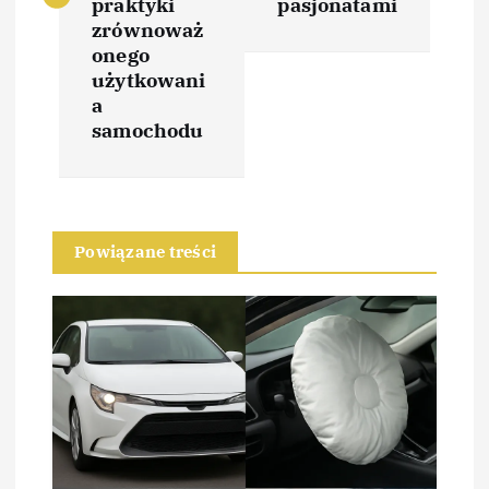
praktyki
pasjonatami
zrównoważ
g
onego
użytkowani
a
a
samochodu
c
j
a
Powiązane treści
w
p
i
s