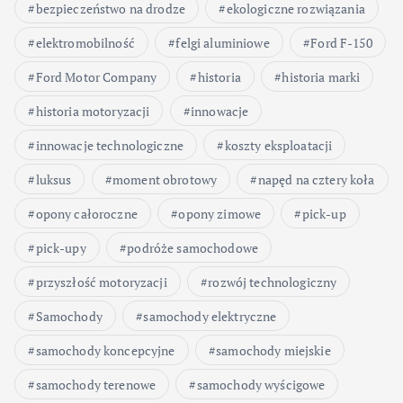
bezpieczeństwo na drodze
ekologiczne rozwiązania
elektromobilność
felgi aluminiowe
Ford F-150
Ford Motor Company
historia
historia marki
historia motoryzacji
innowacje
innowacje technologiczne
koszty eksploatacji
luksus
moment obrotowy
napęd na cztery koła
opony całoroczne
opony zimowe
pick-up
pick-upy
podróże samochodowe
przyszłość motoryzacji
rozwój technologiczny
Samochody
samochody elektryczne
samochody koncepcyjne
samochody miejskie
samochody terenowe
samochody wyścigowe