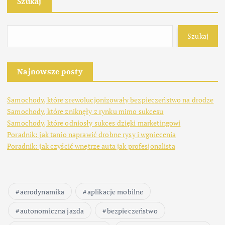
Szukaj
Szukaj
Najnowsze posty
Samochody, które zrewolucjonizowały bezpieczeństwo na drodze
Samochody, które zniknęły z rynku mimo sukcesu
Samochody, które odniosły sukces dzięki marketingowi
Poradnik: jak tanio naprawić drobne rysy i wgniecenia
Poradnik: jak czyścić wnętrze auta jak profesjonalista
aerodynamika
aplikacje mobilne
autonomiczna jazda
bezpieczeństwo