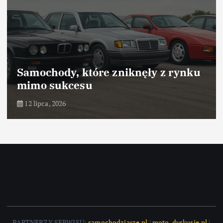
Samochody, które odniosły sukces
dzięki marketingowi
10 lipca, 2026
PARTNERZY SERWISU:
samochodziarze.pl
|
moto-dyskusje.pl
|