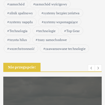
samochód
samochód wyścigowy
silnik spalinowy
systemy bezpieczeństwa
systemy napędu
systemy wspomagające
Technologia
technologie
Top Gear
toyota hilux
trasy samochodowe
wszechstronność
zaawansowane technologie
Nie przegapcie: