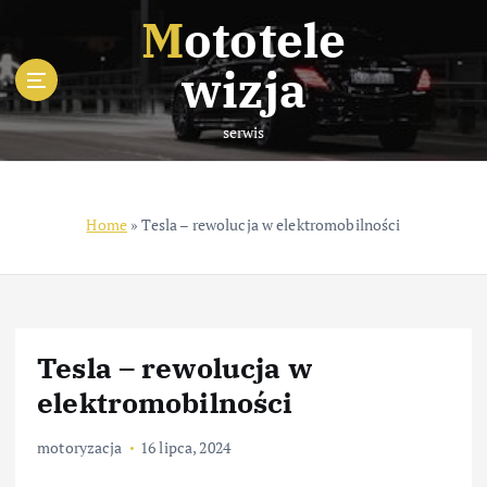
S
Mototele
k
i
wizja
p
t
serwis
o
c
o
n
Home
»
Tesla – rewolucja w elektromobilności
t
e
n
t
Tesla – rewolucja w
elektromobilności
motoryzacja
16 lipca, 2024