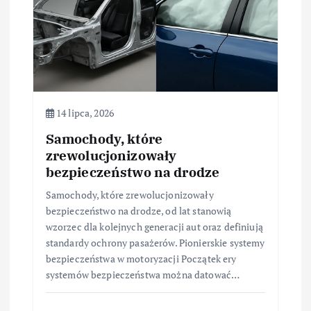
i
s
u
14 lipca, 2026
Samochody, które
zrewolucjonizowały
bezpieczeństwo na drodze
Samochody, które zrewolucjonizowały
bezpieczeństwo na drodze, od lat stanowią
wzorzec dla kolejnych generacji aut oraz definiują
standardy ochrony pasażerów. Pionierskie systemy
bezpieczeństwa w motoryzacji Początek ery
systemów bezpieczeństwa można datować…