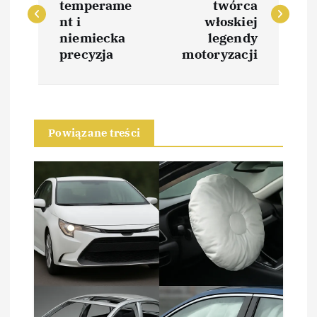
temperame
twórca
w
nt i
włoskiej
niemiecka
legendy
i
precyzja
motoryzacji
g
a
Powiązane treści
c
j
a
w
p