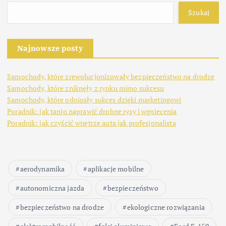
Szukaj
Najnowsze posty
Samochody, które zrewolucjonizowały bezpieczeństwo na drodze
Samochody, które zniknęły z rynku mimo sukcesu
Samochody, które odniosły sukces dzięki marketingowi
Poradnik: jak tanio naprawić drobne rysy i wgniecenia
Poradnik: jak czyścić wnętrze auta jak profesjonalista
aerodynamika
aplikacje mobilne
autonomiczna jazda
bezpieczeństwo
bezpieczeństwo na drodze
ekologiczne rozwiązania