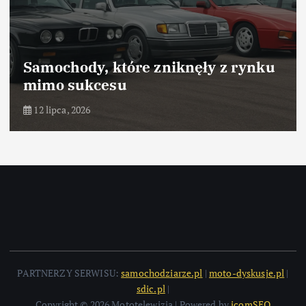
Samochody, które zniknęły z rynku
mimo sukcesu
12 lipca, 2026
PARTNERZY SERWISU:
samochodziarze.pl
|
moto-dyskusje.pl
|
sdic.pl
|
Copyright © 2026 Mototelewizja | Powered by
icomSEO