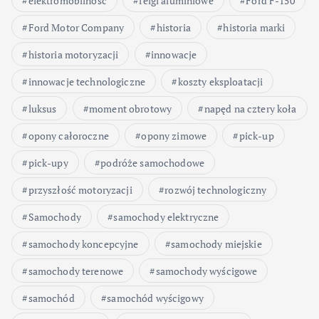
elektromobilność
felgi aluminiowe
Ford F-150
Ford Motor Company
historia
historia marki
historia motoryzacji
innowacje
innowacje technologiczne
koszty eksploatacji
luksus
moment obrotowy
napęd na cztery koła
opony całoroczne
opony zimowe
pick-up
pick-upy
podróże samochodowe
przyszłość motoryzacji
rozwój technologiczny
Samochody
samochody elektryczne
samochody koncepcyjne
samochody miejskie
samochody terenowe
samochody wyścigowe
samochód
samochód wyścigowy