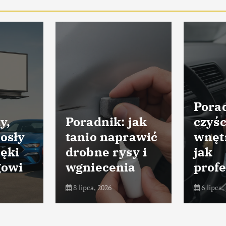
Porad
y,
Poradnik: jak
czyśc
osły
tanio naprawić
wnęt
ięki
drobne rysy i
jak
gowi
wgniecenia
profe
8 lipca, 2026
6 lipca,