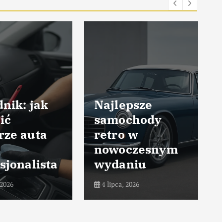
nik: jak
Najlepsze
ić
samochody
rze auta
retro w
nowoczesnym
sjonalista
wydaniu
 2026
4 lipca, 2026