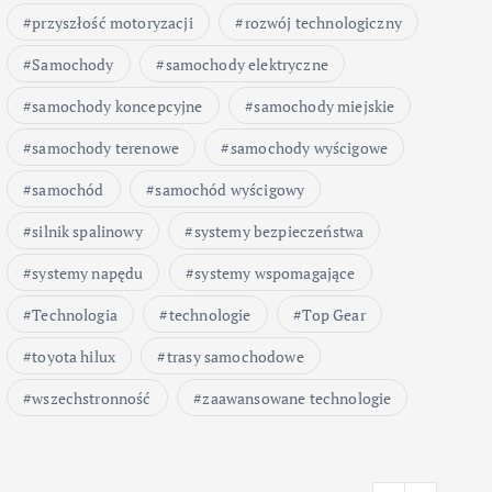
przyszłość motoryzacji
rozwój technologiczny
Samochody
samochody elektryczne
samochody koncepcyjne
samochody miejskie
samochody terenowe
samochody wyścigowe
samochód
samochód wyścigowy
silnik spalinowy
systemy bezpieczeństwa
systemy napędu
systemy wspomagające
Technologia
technologie
Top Gear
toyota hilux
trasy samochodowe
wszechstronność
zaawansowane technologie