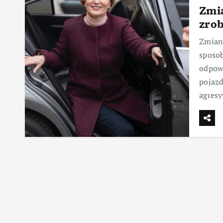
Zmia
zrob
Zmiana
sposo
odpowi
pojazd
agres