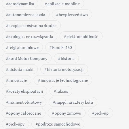
aerodynamika
aplikacje mobilne
autonomiczna jazda
bezpieczeństwo
bezpieczeństwo na drodze
ekologiczne rozwiązania
elektromobilność
felgi aluminiowe
Ford F-150
Ford Motor Company
historia
historia marki
historia motoryzacji
innowacje
innowacje technologiczne
koszty eksploatacji
luksus
moment obrotowy
napęd na cztery koła
opony całoroczne
opony zimowe
pick-up
pick-upy
podróże samochodowe