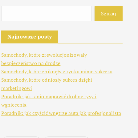
Szukaj
Najnowsze posty
Samochody, które zrewolucjonizowały
bezpieczeństwo na drodze
Samochody, które zniknęły z rynku mimo sukcesu
Samochody, które odniosły sukces dzięki
marketingowi
Poradnik: jak tanio naprawić drobne rysy i
wgniecenia
Poradnik: jak czyścić wnętrze auta jak profesjonalista