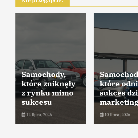
Nie przegapcie:
Samochody,
Samochod
które zniknęły
które odni
z rynku mimo
sukces dz
sukcesu
marketin
12 lipca, 2026
10 lipca, 2026