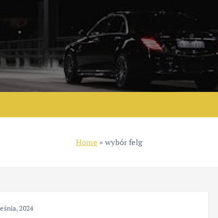
Home
»
wybór felg
eśnia, 2024