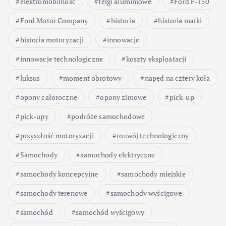
elektromobilność
felgi aluminiowe
Ford F-150
Ford Motor Company
historia
historia marki
historia motoryzacji
innowacje
innowacje technologiczne
koszty eksploatacji
luksus
moment obrotowy
napęd na cztery koła
opony całoroczne
opony zimowe
pick-up
pick-upy
podróże samochodowe
przyszłość motoryzacji
rozwój technologiczny
Samochody
samochody elektryczne
samochody koncepcyjne
samochody miejskie
samochody terenowe
samochody wyścigowe
samochód
samochód wyścigowy