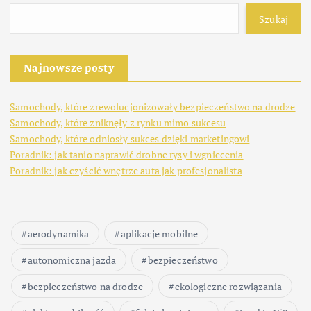
Szukaj
Najnowsze posty
Samochody, które zrewolucjonizowały bezpieczeństwo na drodze
Samochody, które zniknęły z rynku mimo sukcesu
Samochody, które odniosły sukces dzięki marketingowi
Poradnik: jak tanio naprawić drobne rysy i wgniecenia
Poradnik: jak czyścić wnętrze auta jak profesjonalista
aerodynamika
aplikacje mobilne
autonomiczna jazda
bezpieczeństwo
bezpieczeństwo na drodze
ekologiczne rozwiązania