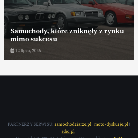
Samochody, które zniknęły z rynku
mimo sukcesu
12 lipca, 2026
PARTNERZY SERWISU:
samochodziarze.pl
|
moto-dyskusje.pl
|
sdic.pl
|