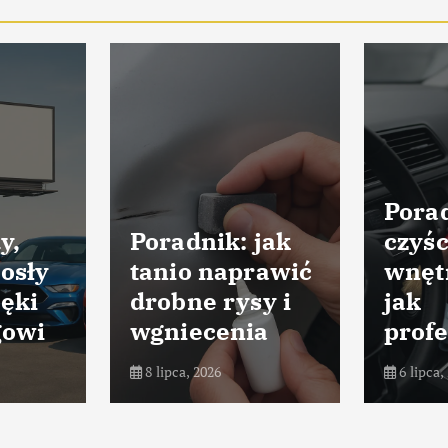
Porad
y,
Poradnik: jak
czyśc
osły
tanio naprawić
wnęt
ięki
drobne rysy i
jak
gowi
wgniecenia
profe
8 lipca, 2026
6 lipca,