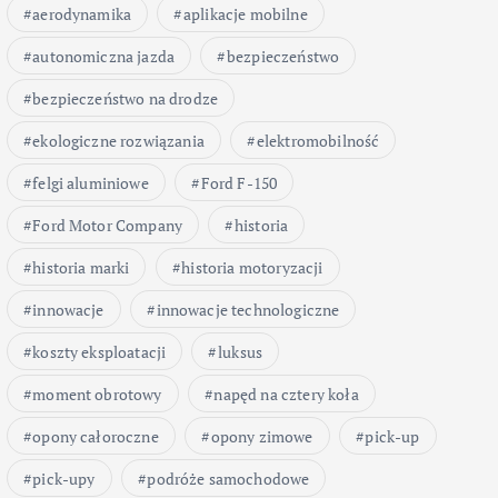
aerodynamika
aplikacje mobilne
autonomiczna jazda
bezpieczeństwo
bezpieczeństwo na drodze
ekologiczne rozwiązania
elektromobilność
felgi aluminiowe
Ford F-150
Ford Motor Company
historia
historia marki
historia motoryzacji
innowacje
innowacje technologiczne
koszty eksploatacji
luksus
moment obrotowy
napęd na cztery koła
opony całoroczne
opony zimowe
pick-up
pick-upy
podróże samochodowe