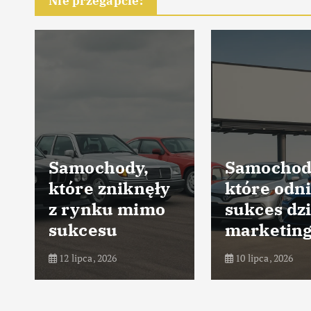
Nie przegapcie:
Samochody,
Samochod
które zniknęły
które odni
z rynku mimo
sukces dz
sukcesu
marketin
12 lipca, 2026
10 lipca, 2026