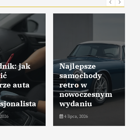
nik: jak
Najlepsze
ić
samochody
rze auta
retro w
nowoczesnym
sjonalista
wydaniu
 2026
4 lipca, 2026