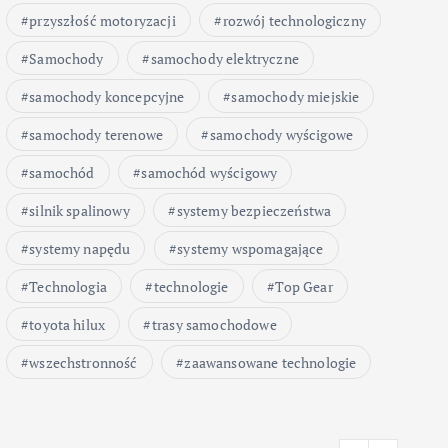
przyszłość motoryzacji
rozwój technologiczny
Samochody
samochody elektryczne
samochody koncepcyjne
samochody miejskie
samochody terenowe
samochody wyścigowe
samochód
samochód wyścigowy
silnik spalinowy
systemy bezpieczeństwa
systemy napędu
systemy wspomagające
Technologia
technologie
Top Gear
toyota hilux
trasy samochodowe
wszechstronność
zaawansowane technologie