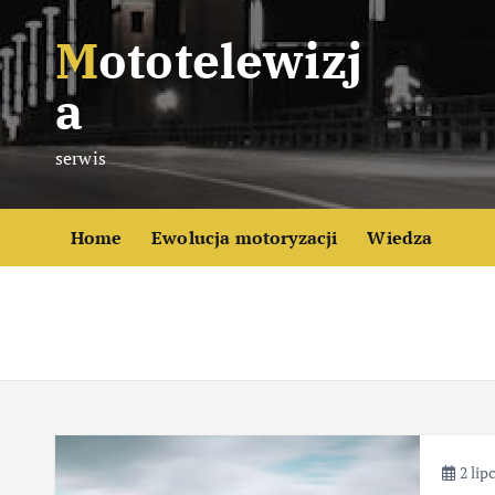
S
Mototelewizj
k
i
a
p
t
serwis
o
c
o
Home
Ewolucja motoryzacji
Wiedza
n
t
e
n
t
2 lip