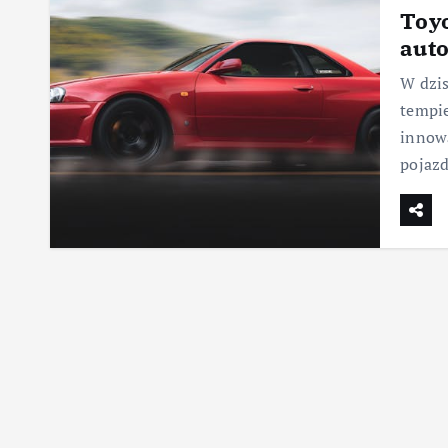
Toyo
aut
W dzis
tempie
innowa
pojazd