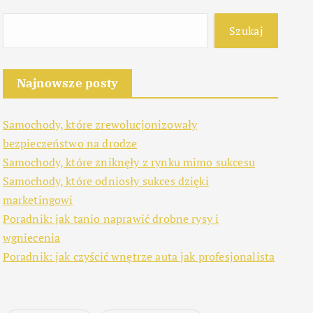
Szukaj
Najnowsze posty
Samochody, które zrewolucjonizowały
bezpieczeństwo na drodze
Samochody, które zniknęły z rynku mimo sukcesu
Samochody, które odniosły sukces dzięki
marketingowi
Poradnik: jak tanio naprawić drobne rysy i
wgniecenia
Poradnik: jak czyścić wnętrze auta jak profesjonalista