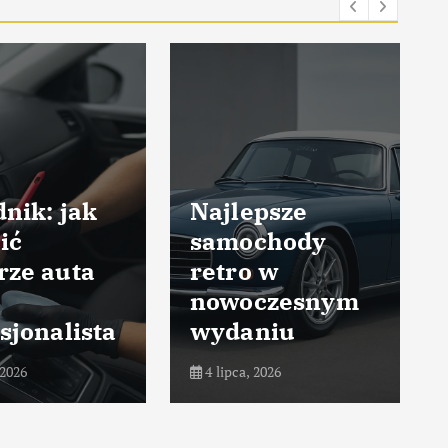
nik: jak
Najlepsze
ić
samochody
rze auta
retro w
nowoczesnym
sjonalista
wydaniu
 2026
4 lipca, 2026