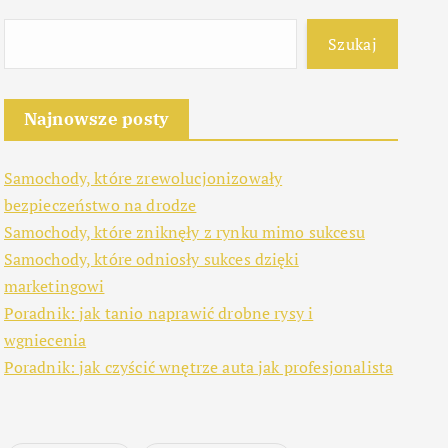
Szukaj
Najnowsze posty
Samochody, które zrewolucjonizowały
bezpieczeństwo na drodze
Samochody, które zniknęły z rynku mimo sukcesu
Samochody, które odniosły sukces dzięki
marketingowi
Poradnik: jak tanio naprawić drobne rysy i
wgniecenia
Poradnik: jak czyścić wnętrze auta jak profesjonalista