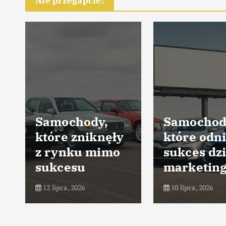
Nie przegapcie:
Samochody,
Samochod
które zniknęły
które odni
z rynku mimo
sukces dz
sukcesu
marketin
12 lipca, 2026
10 lipca, 2026