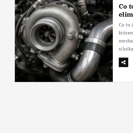
Co t
elim
Co to 
którem
mecha
silnik