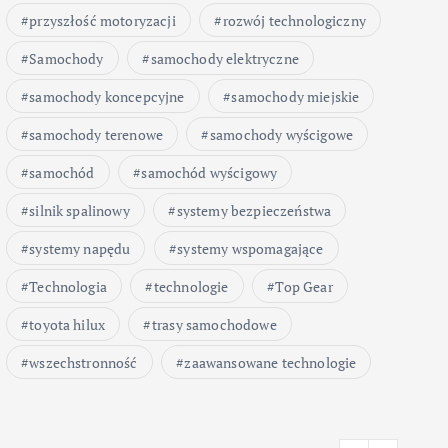
przyszłość motoryzacji
rozwój technologiczny
Samochody
samochody elektryczne
samochody koncepcyjne
samochody miejskie
samochody terenowe
samochody wyścigowe
samochód
samochód wyścigowy
silnik spalinowy
systemy bezpieczeństwa
systemy napędu
systemy wspomagające
Technologia
technologie
Top Gear
toyota hilux
trasy samochodowe
wszechstronność
zaawansowane technologie