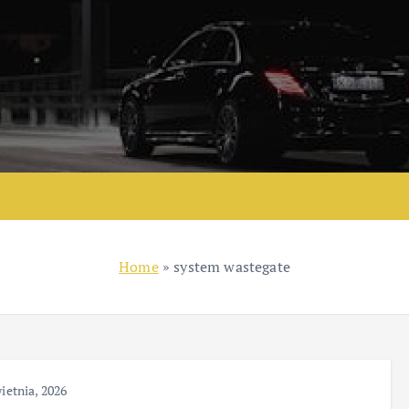
Home
»
system wastegate
ietnia, 2026