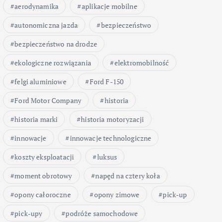
aerodynamika
aplikacje mobilne
autonomiczna jazda
bezpieczeństwo
bezpieczeństwo na drodze
ekologiczne rozwiązania
elektromobilność
felgi aluminiowe
Ford F-150
Ford Motor Company
historia
historia marki
historia motoryzacji
innowacje
innowacje technologiczne
koszty eksploatacji
luksus
moment obrotowy
napęd na cztery koła
opony całoroczne
opony zimowe
pick-up
pick-upy
podróże samochodowe