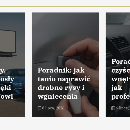
Porad
y,
Poradnik: jak
czyśc
osły
tanio naprawić
wnęt
ięki
drobne rysy i
jak
gowi
wgniecenia
profe
8 lipca, 2026
6 lipca,