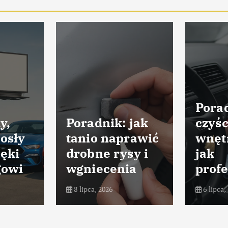
Porad
y,
Poradnik: jak
czyśc
osły
tanio naprawić
wnęt
ięki
drobne rysy i
jak
gowi
wgniecenia
profe
8 lipca, 2026
6 lipca,