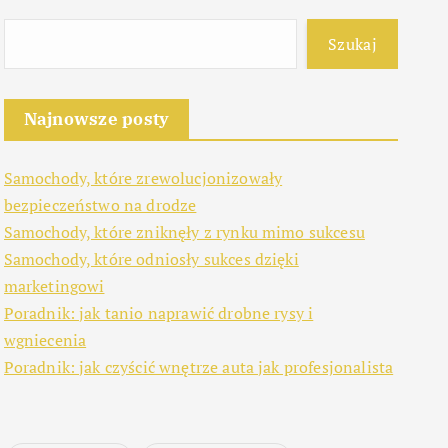
Szukaj
Najnowsze posty
Samochody, które zrewolucjonizowały
bezpieczeństwo na drodze
Samochody, które zniknęły z rynku mimo sukcesu
Samochody, które odniosły sukces dzięki
marketingowi
Poradnik: jak tanio naprawić drobne rysy i
wgniecenia
Poradnik: jak czyścić wnętrze auta jak profesjonalista