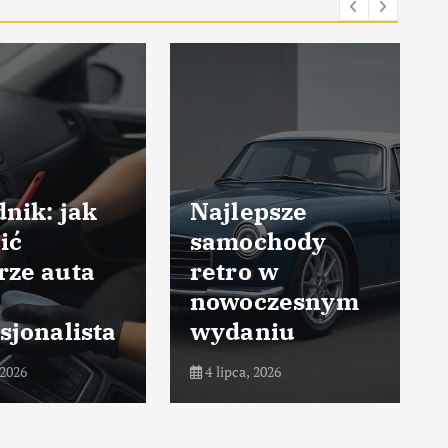
nik: jak
Najlepsze
ić
samochody
rze auta
retro w
nowoczesnym
sjonalista
wydaniu
 2026
4 lipca, 2026