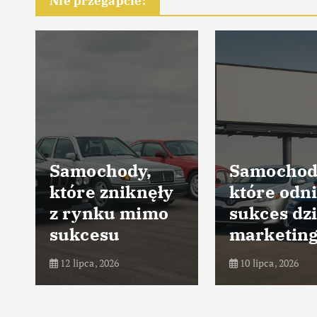
Nie przegapcie:
Samochody,
Samochod
które zniknęły
które odni
z rynku mimo
sukces dz
sukcesu
marketin
12 lipca, 2026
10 lipca, 2026