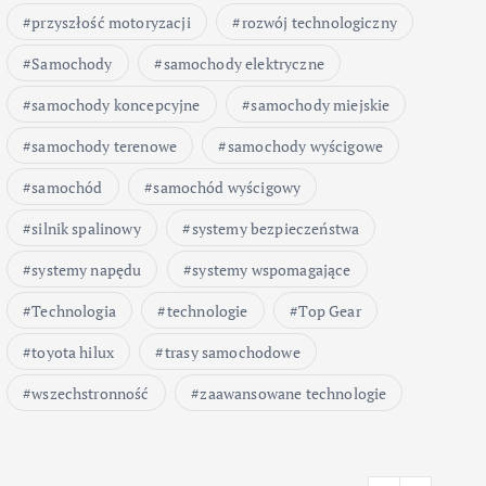
przyszłość motoryzacji
rozwój technologiczny
Samochody
samochody elektryczne
samochody koncepcyjne
samochody miejskie
samochody terenowe
samochody wyścigowe
samochód
samochód wyścigowy
silnik spalinowy
systemy bezpieczeństwa
systemy napędu
systemy wspomagające
Technologia
technologie
Top Gear
toyota hilux
trasy samochodowe
wszechstronność
zaawansowane technologie