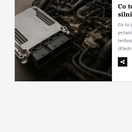
Co t
siln
Co to 
pytani
techno
(Elect