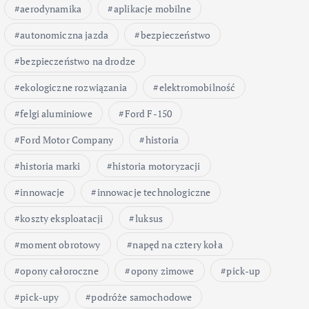
aerodynamika
aplikacje mobilne
autonomiczna jazda
bezpieczeństwo
bezpieczeństwo na drodze
ekologiczne rozwiązania
elektromobilność
felgi aluminiowe
Ford F-150
Ford Motor Company
historia
historia marki
historia motoryzacji
innowacje
innowacje technologiczne
koszty eksploatacji
luksus
moment obrotowy
napęd na cztery koła
opony całoroczne
opony zimowe
pick-up
pick-upy
podróże samochodowe