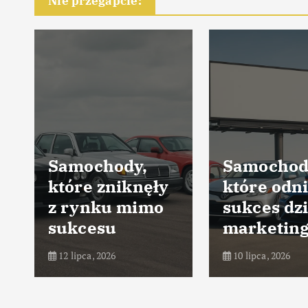
Nie przegapcie:
Samochody,
Samochod
które zniknęły
które odni
z rynku mimo
sukces dz
sukcesu
marketin
12 lipca, 2026
10 lipca, 2026