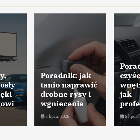
Porad
y,
Poradnik: jak
czyśc
osły
tanio naprawić
wnęt
ięki
drobne rysy i
jak
gowi
wgniecenia
profe
8 lipca, 2026
6 lipca,