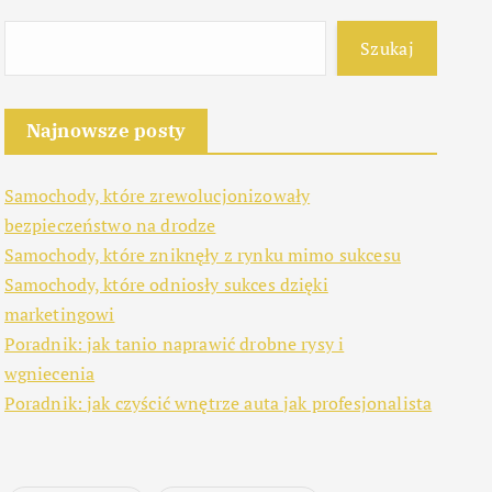
Szukaj
Najnowsze posty
Samochody, które zrewolucjonizowały
bezpieczeństwo na drodze
Samochody, które zniknęły z rynku mimo sukcesu
Samochody, które odniosły sukces dzięki
marketingowi
Poradnik: jak tanio naprawić drobne rysy i
wgniecenia
Poradnik: jak czyścić wnętrze auta jak profesjonalista