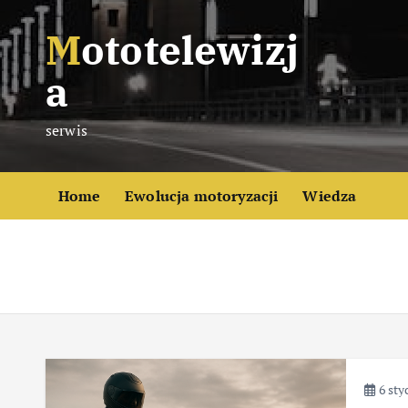
S
Mototelewizj
k
i
a
p
t
serwis
o
c
o
Home
Ewolucja motoryzacji
Wiedza
n
t
e
n
t
6 sty