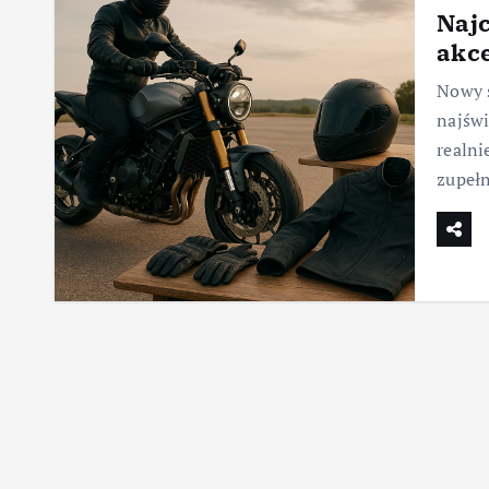
Naj
akce
Nowy s
najświ
realni
zupeł