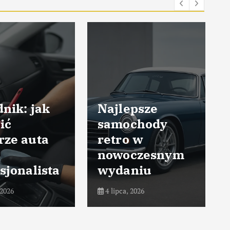
nik: jak
Najlepsze
ić
samochody
rze auta
retro w
nowoczesnym
sjonalista
wydaniu
 2026
4 lipca, 2026