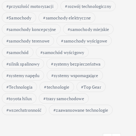
przyszłość motoryzacji
rozwój technologiczny
Samochody
samochody elektryczne
samochody koncepcyjne
samochody miejskie
samochody terenowe
samochody wyścigowe
samochód
samochód wyścigowy
silnik spalinowy
systemy bezpieczeństwa
systemy napędu
systemy wspomagające
Technologia
technologie
Top Gear
toyota hilux
trasy samochodowe
wszechstronność
zaawansowane technologie