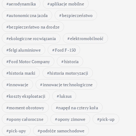
aerodynamika
aplikacje mobilne
autonomiczna jazda
bezpieczeństwo
bezpieczeństwo na drodze
ekologiczne rozwiązania
elektromobilność
felgi aluminiowe
Ford F-150
Ford Motor Company
historia
historia marki
historia motoryzacji
innowacje
innowacje technologiczne
koszty eksploatacji
luksus
moment obrotowy
napęd na cztery koła
opony całoroczne
opony zimowe
pick-up
pick-upy
podróże samochodowe