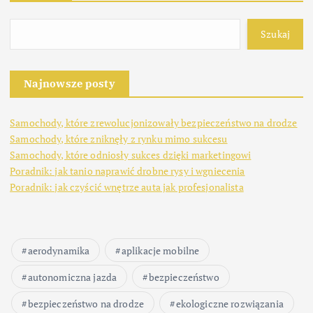
Szukaj
Najnowsze posty
Samochody, które zrewolucjonizowały bezpieczeństwo na drodze
Samochody, które zniknęły z rynku mimo sukcesu
Samochody, które odniosły sukces dzięki marketingowi
Poradnik: jak tanio naprawić drobne rysy i wgniecenia
Poradnik: jak czyścić wnętrze auta jak profesjonalista
aerodynamika
aplikacje mobilne
autonomiczna jazda
bezpieczeństwo
bezpieczeństwo na drodze
ekologiczne rozwiązania