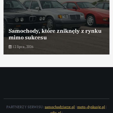
Samochody, które zniknęły z rynku
mimo sukcesu
12 lipca, 2026
PARTNERZY SERWISU:
samochodziarze.pl
|
moto-dyskusje.pl
|
sdic.pl
|