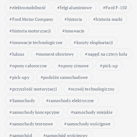
elektromobilność
felgi aluminiowe
Ford F-150
Ford Motor Company
historia
historia marki
historia motoryzacji
innowacje
innowacje technologiczne
koszty eksploatacji
luksus
moment obrotowy
napęd na cztery koła
opony całoroczne
opony zimowe
pick-up
pick-upy
podróże samochodowe
przyszłość motoryzacji
rozwój technologiczny
Samochody
samochody elektryczne
samochody koncepcyjne
samochody miejskie
samochody terenowe
samochody wyścigowe
samochód
samochód wyścigowy