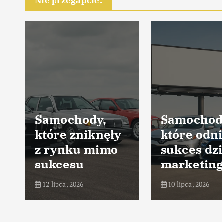
Nie przegapcie:
Samochody,
Samochod
które zniknęły
które odni
z rynku mimo
sukces dz
sukcesu
marketin
12 lipca, 2026
10 lipca, 2026