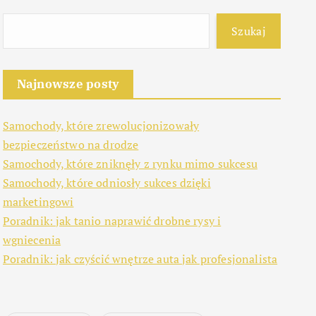
Szukaj
Najnowsze posty
Samochody, które zrewolucjonizowały
bezpieczeństwo na drodze
Samochody, które zniknęły z rynku mimo sukcesu
Samochody, które odniosły sukces dzięki
marketingowi
Poradnik: jak tanio naprawić drobne rysy i
wgniecenia
Poradnik: jak czyścić wnętrze auta jak profesjonalista