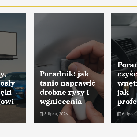
Porad
y,
Poradnik: jak
czyśc
osły
tanio naprawić
wnęt
ięki
drobne rysy i
jak
gowi
wgniecenia
profe
8 lipca, 2026
6 lipca,