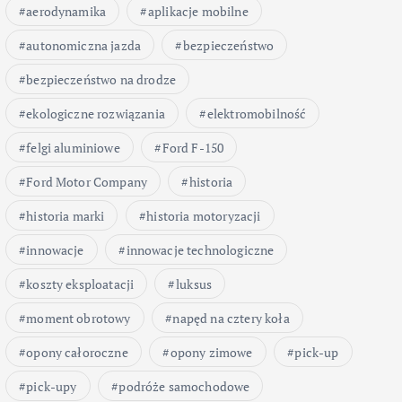
aerodynamika
aplikacje mobilne
autonomiczna jazda
bezpieczeństwo
bezpieczeństwo na drodze
ekologiczne rozwiązania
elektromobilność
felgi aluminiowe
Ford F-150
Ford Motor Company
historia
historia marki
historia motoryzacji
innowacje
innowacje technologiczne
koszty eksploatacji
luksus
moment obrotowy
napęd na cztery koła
opony całoroczne
opony zimowe
pick-up
pick-upy
podróże samochodowe