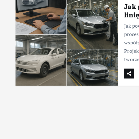
Jak 
lini
Jak po
proce
współp
Projek
tworz