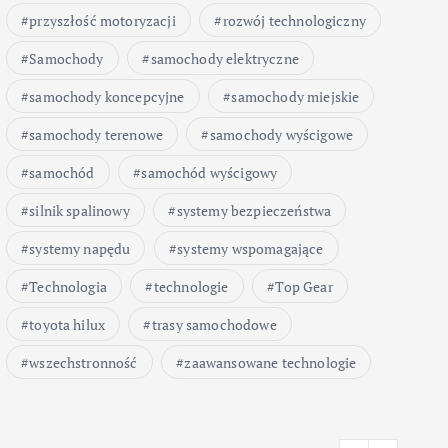
przyszłość motoryzacji
rozwój technologiczny
Samochody
samochody elektryczne
samochody koncepcyjne
samochody miejskie
samochody terenowe
samochody wyścigowe
samochód
samochód wyścigowy
silnik spalinowy
systemy bezpieczeństwa
systemy napędu
systemy wspomagające
Technologia
technologie
Top Gear
toyota hilux
trasy samochodowe
wszechstronność
zaawansowane technologie