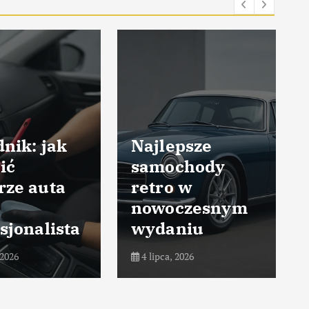
nik: jak
Najlepsze
ić
samochody
rze auta
retro w
nowoczesnym
sjonalista
wydaniu
 2026
4 lipca, 2026