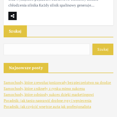
chłodzenia silnika Każdy silnik spalinowy generuje…
Szukaj
Szukaj
Najnowsze posty
Samochody, które zrewolucjonizowały bezpieczeństwo na drodze
Samochody, które zniknęły z rynku mimo sukcesu
Samochody, które odniosły sukces dzięki marketingowi
Poradnik: jak tanio naprawić drobne rysy i wgniecenia
Poradnik: jak czyścić wnętrze auta jak profesjonalista