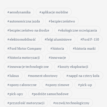
aerodynamika
aplikacje mobilne
autonomiczna jazda
bezpieczeństwo
bezpieczeństwo na drodze
ekologiczne rozwiązania
elektromobilność
felgi aluminiowe
Ford F-150
Ford Motor Company
historia
historia marki
historia motoryzacji
innowacje
innowacje technologiczne
koszty eksploatacji
luksus
moment obrotowy
napęd na cztery koła
opony całoroczne
opony zimowe
pick-up
pick-upy
podróże samochodowe
przyszłość motoryzacji
rozwój technologiczny