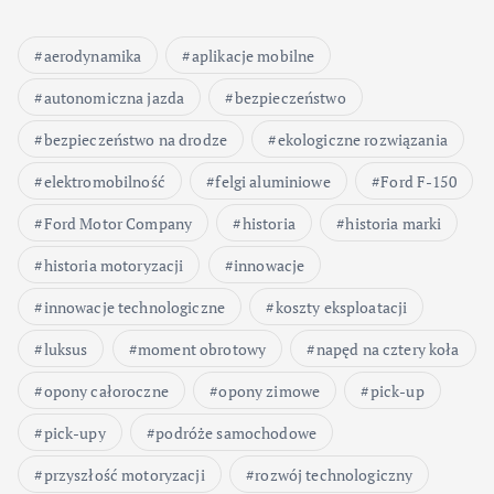
aerodynamika
aplikacje mobilne
autonomiczna jazda
bezpieczeństwo
bezpieczeństwo na drodze
ekologiczne rozwiązania
elektromobilność
felgi aluminiowe
Ford F-150
Ford Motor Company
historia
historia marki
historia motoryzacji
innowacje
innowacje technologiczne
koszty eksploatacji
luksus
moment obrotowy
napęd na cztery koła
opony całoroczne
opony zimowe
pick-up
pick-upy
podróże samochodowe
przyszłość motoryzacji
rozwój technologiczny