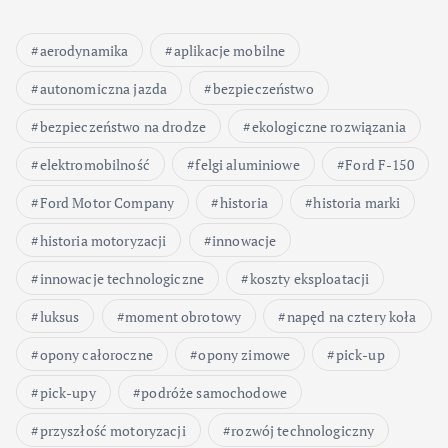
aerodynamika
aplikacje mobilne
autonomiczna jazda
bezpieczeństwo
bezpieczeństwo na drodze
ekologiczne rozwiązania
elektromobilność
felgi aluminiowe
Ford F-150
Ford Motor Company
historia
historia marki
historia motoryzacji
innowacje
innowacje technologiczne
koszty eksploatacji
luksus
moment obrotowy
napęd na cztery koła
opony całoroczne
opony zimowe
pick-up
pick-upy
podróże samochodowe
przyszłość motoryzacji
rozwój technologiczny