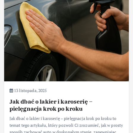
13 listopada, 2025
Jak dbać o lakier i karoserię –
pielęgnacja krok po kroku
Jak dbać o lakier i karoserię – pielęgnacja krok po kroku to
temat tego artykułu, który pozwoli Ci zrozumieć, jak w prosty
sposób zachować auto w doskonałym stanie, zapewniając