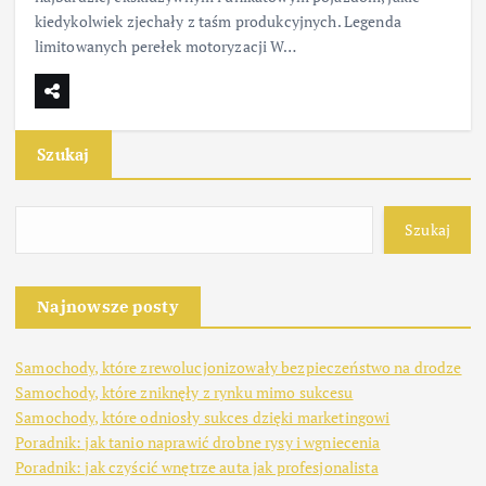
kiedykolwiek zjechały z taśm produkcyjnych. Legenda
limitowanych perełek motoryzacji W…
Szukaj
Szukaj
Najnowsze posty
Samochody, które zrewolucjonizowały bezpieczeństwo na drodze
Samochody, które zniknęły z rynku mimo sukcesu
Samochody, które odniosły sukces dzięki marketingowi
Poradnik: jak tanio naprawić drobne rysy i wgniecenia
Poradnik: jak czyścić wnętrze auta jak profesjonalista