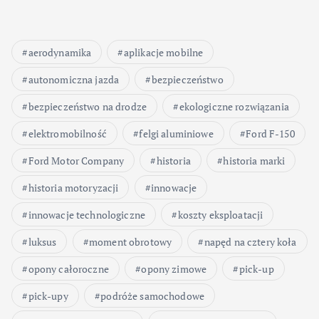
aerodynamika
aplikacje mobilne
autonomiczna jazda
bezpieczeństwo
bezpieczeństwo na drodze
ekologiczne rozwiązania
elektromobilność
felgi aluminiowe
Ford F-150
Ford Motor Company
historia
historia marki
historia motoryzacji
innowacje
innowacje technologiczne
koszty eksploatacji
luksus
moment obrotowy
napęd na cztery koła
opony całoroczne
opony zimowe
pick-up
pick-upy
podróże samochodowe