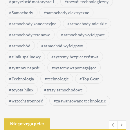
przyszłość motoryzacji
rozwój technologiczny
Samochody
samochody elektryczne
samochody koncepcyjne
samochody miejskie
samochody terenowe
samochody wyścigowe
samochód
samochód wyścigowy
silnik spalinowy
systemy bezpieczeństwa
systemy napędu
systemy wspomagające
Technologia
technologie
Top Gear
toyota hilux
trasy samochodowe
wszechstronność
zaawansowane technologie
Nie przegapcie: