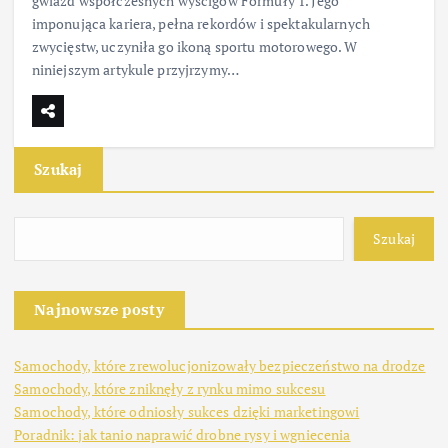
gwiazd współczesnych wyścigów Formuły 1. Jego
imponująca kariera, pełna rekordów i spektakularnych
zwycięstw, uczyniła go ikoną sportu motorowego. W
niniejszym artykule przyjrzymy…
Szukaj
Szukaj
Najnowsze posty
Samochody, które zrewolucjonizowały bezpieczeństwo na drodze
Samochody, które zniknęły z rynku mimo sukcesu
Samochody, które odniosły sukces dzięki marketingowi
Poradnik: jak tanio naprawić drobne rysy i wgniecenia