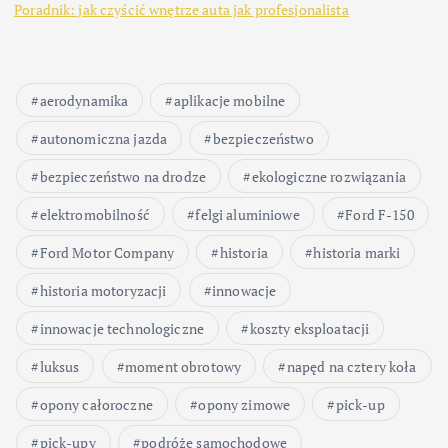
Poradnik: jak czyścić wnętrze auta jak profesjonalista
aerodynamika
aplikacje mobilne
autonomiczna jazda
bezpieczeństwo
bezpieczeństwo na drodze
ekologiczne rozwiązania
elektromobilność
felgi aluminiowe
Ford F-150
Ford Motor Company
historia
historia marki
historia motoryzacji
innowacje
innowacje technologiczne
koszty eksploatacji
luksus
moment obrotowy
napęd na cztery koła
opony całoroczne
opony zimowe
pick-up
pick-upy
podróże samochodowe