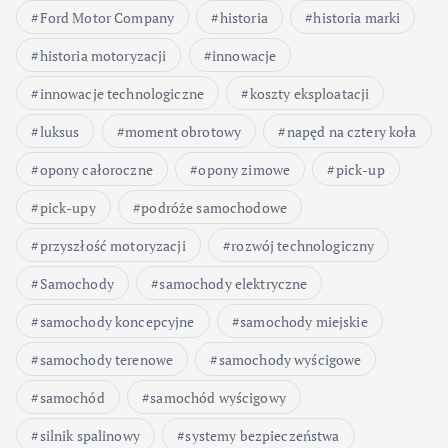
Ford Motor Company
historia
historia marki
historia motoryzacji
innowacje
innowacje technologiczne
koszty eksploatacji
luksus
moment obrotowy
napęd na cztery koła
opony całoroczne
opony zimowe
pick-up
pick-upy
podróże samochodowe
przyszłość motoryzacji
rozwój technologiczny
Samochody
samochody elektryczne
samochody koncepcyjne
samochody miejskie
samochody terenowe
samochody wyścigowe
samochód
samochód wyścigowy
silnik spalinowy
systemy bezpieczeństwa