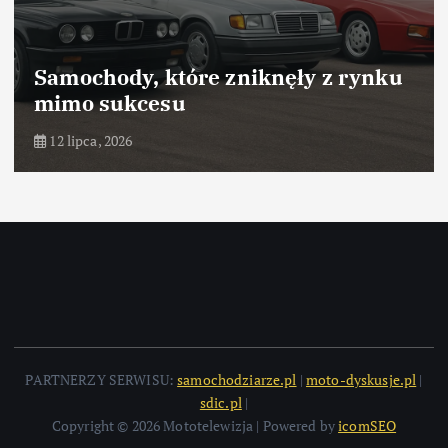
Samochody, które zniknęły z rynku
mimo sukcesu
12 lipca, 2026
PARTNERZY SERWISU:
samochodziarze.pl
|
moto-dyskusje.pl
|
sdic.pl
|
Copyright © 2026 Mototelewizja | Powered by
icomSEO