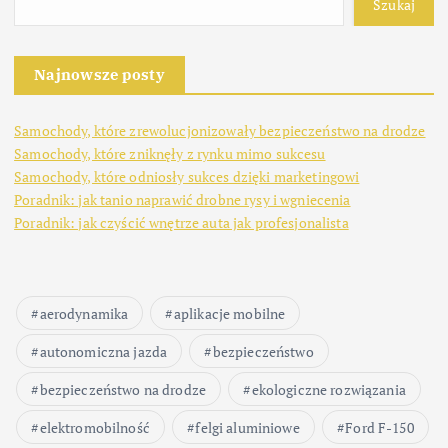
Szukaj
Najnowsze posty
Samochody, które zrewolucjonizowały bezpieczeństwo na drodze
Samochody, które zniknęły z rynku mimo sukcesu
Samochody, które odniosły sukces dzięki marketingowi
Poradnik: jak tanio naprawić drobne rysy i wgniecenia
Poradnik: jak czyścić wnętrze auta jak profesjonalista
aerodynamika
aplikacje mobilne
autonomiczna jazda
bezpieczeństwo
bezpieczeństwo na drodze
ekologiczne rozwiązania
elektromobilność
felgi aluminiowe
Ford F-150