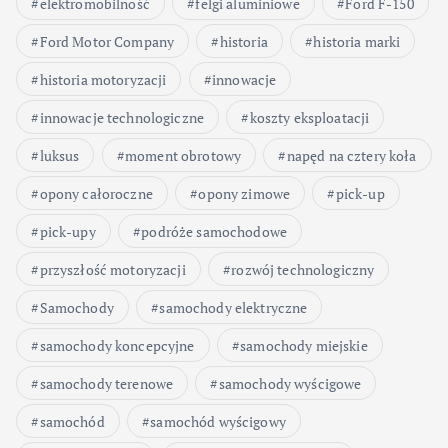
elektromobilność
felgi aluminiowe
Ford F-150
Ford Motor Company
historia
historia marki
historia motoryzacji
innowacje
innowacje technologiczne
koszty eksploatacji
luksus
moment obrotowy
napęd na cztery koła
opony całoroczne
opony zimowe
pick-up
pick-upy
podróże samochodowe
przyszłość motoryzacji
rozwój technologiczny
Samochody
samochody elektryczne
samochody koncepcyjne
samochody miejskie
samochody terenowe
samochody wyścigowe
samochód
samochód wyścigowy