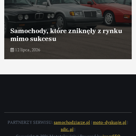
Samochody, które zniknęły z rynku
mimo sukcesu
12 lipca, 2026
PARTNERZY SERWISU:
samochodziarze.pl
|
moto-dyskusje.pl
|
sdic.pl
|