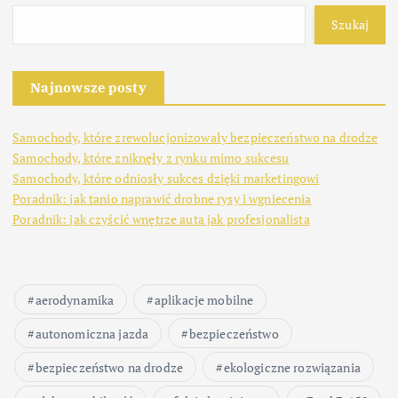
Szukaj
Najnowsze posty
Samochody, które zrewolucjonizowały bezpieczeństwo na drodze
Samochody, które zniknęły z rynku mimo sukcesu
Samochody, które odniosły sukces dzięki marketingowi
Poradnik: jak tanio naprawić drobne rysy i wgniecenia
Poradnik: jak czyścić wnętrze auta jak profesjonalista
aerodynamika
aplikacje mobilne
autonomiczna jazda
bezpieczeństwo
bezpieczeństwo na drodze
ekologiczne rozwiązania