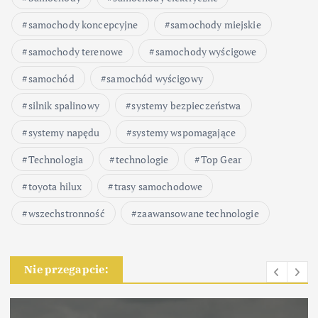
samochody koncepcyjne
samochody miejskie
samochody terenowe
samochody wyścigowe
samochód
samochód wyścigowy
silnik spalinowy
systemy bezpieczeństwa
systemy napędu
systemy wspomagające
Technologia
technologie
Top Gear
toyota hilux
trasy samochodowe
wszechstronność
zaawansowane technologie
Nie przegapcie: