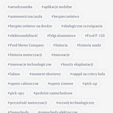
aerodynamika
aplikacje mobilne
autonomiczna jazda
bezpieczeństwo
bezpieczeństwo na drodze
ekologiczne rozwiązania
elektromobilność
felgi aluminiowe
Ford F-150
Ford Motor Company
historia
historia marki
historia motoryzacji
innowacje
innowacje technologiczne
koszty eksploatacji
luksus
moment obrotowy
napęd na cztery koła
opony całoroczne
opony zimowe
pick-up
pick-upy
podróże samochodowe
przyszłość motoryzacji
rozwój technologiczny
Samochody
samochody elektryczne