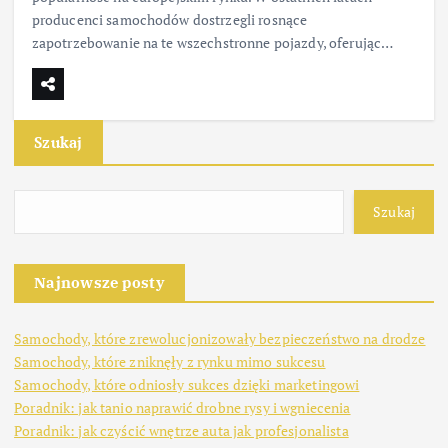
producenci samochodów dostrzegli rosnące
zapotrzebowanie na te wszechstronne pojazdy, oferując…
Szukaj
Szukaj
Najnowsze posty
Samochody, które zrewolucjonizowały bezpieczeństwo na drodze
Samochody, które zniknęły z rynku mimo sukcesu
Samochody, które odniosły sukces dzięki marketingowi
Poradnik: jak tanio naprawić drobne rysy i wgniecenia
Poradnik: jak czyścić wnętrze auta jak profesjonalista