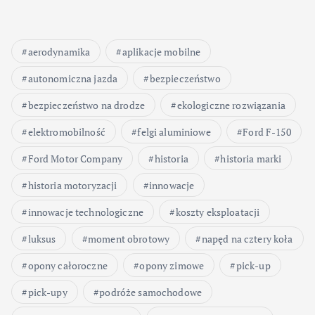
aerodynamika
aplikacje mobilne
autonomiczna jazda
bezpieczeństwo
bezpieczeństwo na drodze
ekologiczne rozwiązania
elektromobilność
felgi aluminiowe
Ford F-150
Ford Motor Company
historia
historia marki
historia motoryzacji
innowacje
innowacje technologiczne
koszty eksploatacji
luksus
moment obrotowy
napęd na cztery koła
opony całoroczne
opony zimowe
pick-up
pick-upy
podróże samochodowe