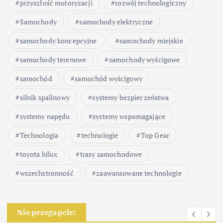
przyszłość motoryzacji
rozwój technologiczny
Samochody
samochody elektryczne
samochody koncepcyjne
samochody miejskie
samochody terenowe
samochody wyścigowe
samochód
samochód wyścigowy
silnik spalinowy
systemy bezpieczeństwa
systemy napędu
systemy wspomagające
Technologia
technologie
Top Gear
toyota hilux
trasy samochodowe
wszechstronność
zaawansowane technologie
Nie przegapcie: