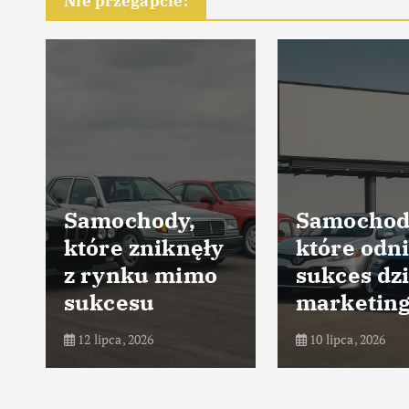
Nie przegapcie:
Samochody,
Samochod
które zniknęły
które odni
z rynku mimo
sukces dz
sukcesu
marketin
12 lipca, 2026
10 lipca, 2026