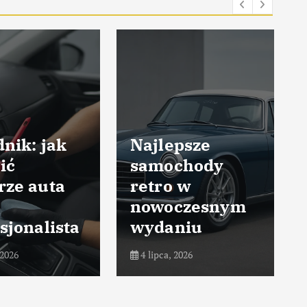
nik: jak
Najlepsze
ić
samochody
rze auta
retro w
nowoczesnym
sjonalista
wydaniu
 2026
4 lipca, 2026