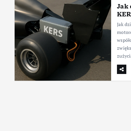
Jak 
KER
Jak dz
motor
współc
zwięks
zużyci