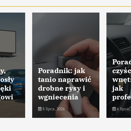
Porad
y,
Poradnik: jak
czyśc
osły
tanio naprawić
wnęt
ięki
drobne rysy i
jak
gowi
wgniecenia
profe
8 lipca, 2026
6 lipca,