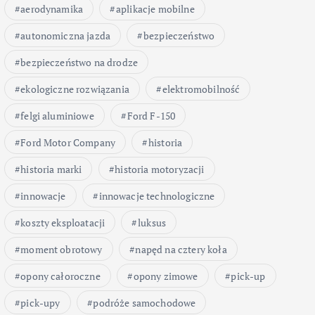
aerodynamika
aplikacje mobilne
autonomiczna jazda
bezpieczeństwo
bezpieczeństwo na drodze
ekologiczne rozwiązania
elektromobilność
felgi aluminiowe
Ford F-150
Ford Motor Company
historia
historia marki
historia motoryzacji
innowacje
innowacje technologiczne
koszty eksploatacji
luksus
moment obrotowy
napęd na cztery koła
opony całoroczne
opony zimowe
pick-up
pick-upy
podróże samochodowe