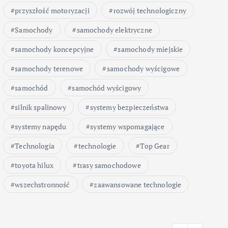
przyszłość motoryzacji
rozwój technologiczny
Samochody
samochody elektryczne
samochody koncepcyjne
samochody miejskie
samochody terenowe
samochody wyścigowe
samochód
samochód wyścigowy
silnik spalinowy
systemy bezpieczeństwa
systemy napędu
systemy wspomagające
Technologia
technologie
Top Gear
toyota hilux
trasy samochodowe
wszechstronność
zaawansowane technologie