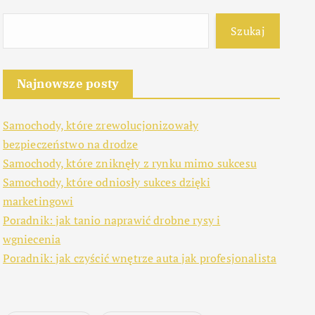
Szukaj
Najnowsze posty
Samochody, które zrewolucjonizowały
bezpieczeństwo na drodze
Samochody, które zniknęły z rynku mimo sukcesu
Samochody, które odniosły sukces dzięki
marketingowi
Poradnik: jak tanio naprawić drobne rysy i
wgniecenia
Poradnik: jak czyścić wnętrze auta jak profesjonalista