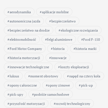
aerodynamika
aplikacje mobilne
autonomiczna jazda
bezpieczeństwo
bezpieczeństwo na drodze
ekologiczne rozwiązania
elektromobilność
felgi aluminiowe
Ford F-150
Ford Motor Company
historia
historia marki
historia motoryzacji
innowacje
innowacje technologiczne
koszty eksploatacji
luksus
moment obrotowy
napęd na cztery koła
opony całoroczne
opony zimowe
pick-up
pick-upy
podróże samochodowe
przyszłość motoryzacji
rozwój technologiczny