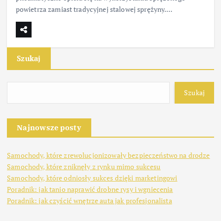
powietrza zamiast tradycyjnej stalowej sprężyny.…
Szukaj
Szukaj
Najnowsze posty
Samochody, które zrewolucjonizowały bezpieczeństwo na drodze
Samochody, które zniknęły z rynku mimo sukcesu
Samochody, które odniosły sukces dzięki marketingowi
Poradnik: jak tanio naprawić drobne rysy i wgniecenia
Poradnik: jak czyścić wnętrze auta jak profesjonalista