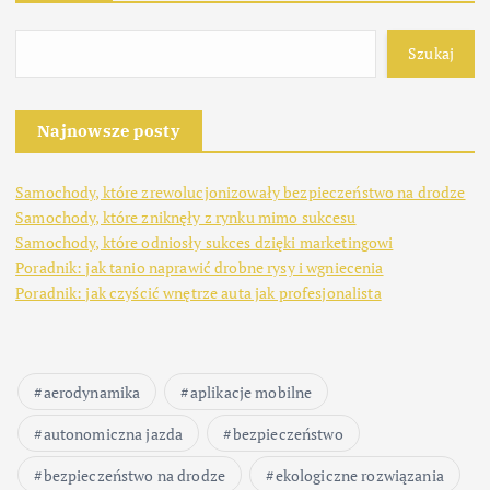
Szukaj
Najnowsze posty
Samochody, które zrewolucjonizowały bezpieczeństwo na drodze
Samochody, które zniknęły z rynku mimo sukcesu
Samochody, które odniosły sukces dzięki marketingowi
Poradnik: jak tanio naprawić drobne rysy i wgniecenia
Poradnik: jak czyścić wnętrze auta jak profesjonalista
aerodynamika
aplikacje mobilne
autonomiczna jazda
bezpieczeństwo
bezpieczeństwo na drodze
ekologiczne rozwiązania