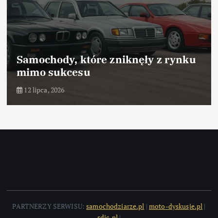
Samochody, które zniknęły z rynku
mimo sukcesu
12 lipca, 2026
PARTNERZY SERWISU:
samochodziarze.pl
|
moto-dyskusje.pl
|
sdic.pl
|