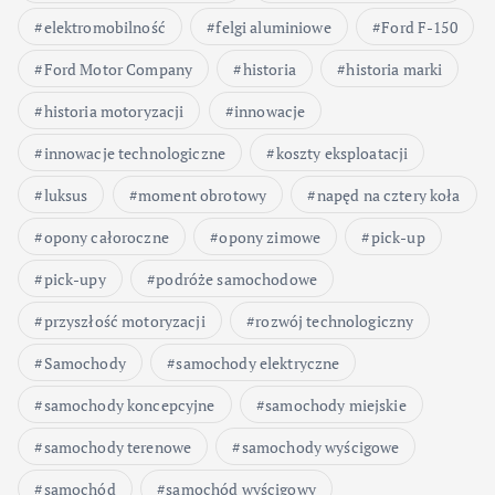
elektromobilność
felgi aluminiowe
Ford F-150
Ford Motor Company
historia
historia marki
historia motoryzacji
innowacje
innowacje technologiczne
koszty eksploatacji
luksus
moment obrotowy
napęd na cztery koła
opony całoroczne
opony zimowe
pick-up
pick-upy
podróże samochodowe
przyszłość motoryzacji
rozwój technologiczny
Samochody
samochody elektryczne
samochody koncepcyjne
samochody miejskie
samochody terenowe
samochody wyścigowe
samochód
samochód wyścigowy