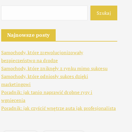
Szukaj
Najnowsze posty
Samochody, które zrewolucjonizowały
bezpieczeństwo na drodze
Samochody, które zniknęły z rynku mimo sukcesu
Samochody, które odniosły sukces dzięki
marketingowi
Poradnik: jak tanio naprawić drobne rysy i
wgniecenia
Poradnik: jak czyścić wnętrze auta jak profesjonalista