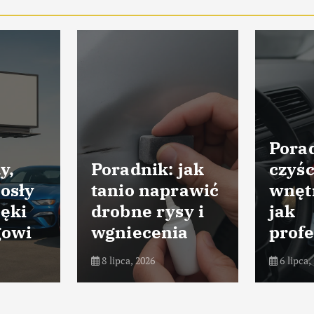
Porad
y,
Poradnik: jak
czyśc
osły
tanio naprawić
wnęt
ięki
drobne rysy i
jak
gowi
wgniecenia
profe
8 lipca, 2026
6 lipca,