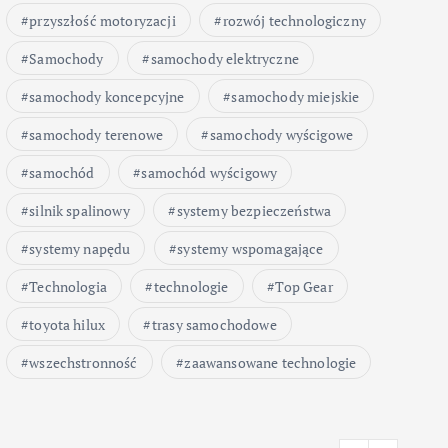
przyszłość motoryzacji
rozwój technologiczny
Samochody
samochody elektryczne
samochody koncepcyjne
samochody miejskie
samochody terenowe
samochody wyścigowe
samochód
samochód wyścigowy
silnik spalinowy
systemy bezpieczeństwa
systemy napędu
systemy wspomagające
Technologia
technologie
Top Gear
toyota hilux
trasy samochodowe
wszechstronność
zaawansowane technologie