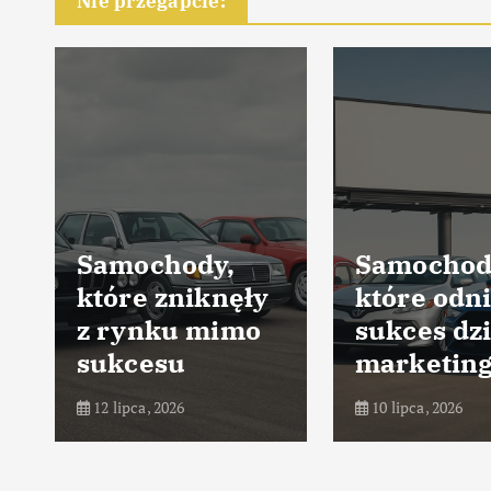
Nie przegapcie:
Samochody,
Samochod
które zniknęły
które odni
z rynku mimo
sukces dz
sukcesu
marketin
12 lipca, 2026
10 lipca, 2026