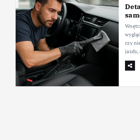
Deta
samo
Wnętrz
wygląd
czy ni
jazdy,