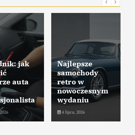
nik: jak
Najlepsze
ić
samochody
rze auta
retro w
nowoczesnym
sjonalista
wydaniu
 2026
4 lipca, 2026