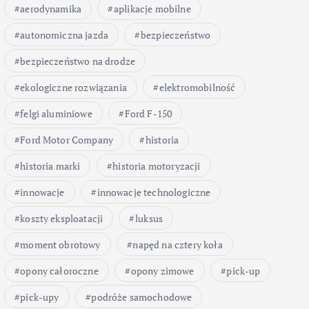
aerodynamika
aplikacje mobilne
autonomiczna jazda
bezpieczeństwo
bezpieczeństwo na drodze
ekologiczne rozwiązania
elektromobilność
felgi aluminiowe
Ford F-150
Ford Motor Company
historia
historia marki
historia motoryzacji
innowacje
innowacje technologiczne
koszty eksploatacji
luksus
moment obrotowy
napęd na cztery koła
opony całoroczne
opony zimowe
pick-up
pick-upy
podróże samochodowe