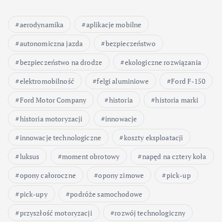
aerodynamika
aplikacje mobilne
autonomiczna jazda
bezpieczeństwo
bezpieczeństwo na drodze
ekologiczne rozwiązania
elektromobilność
felgi aluminiowe
Ford F-150
Ford Motor Company
historia
historia marki
historia motoryzacji
innowacje
innowacje technologiczne
koszty eksploatacji
luksus
moment obrotowy
napęd na cztery koła
opony całoroczne
opony zimowe
pick-up
pick-upy
podróże samochodowe
przyszłość motoryzacji
rozwój technologiczny