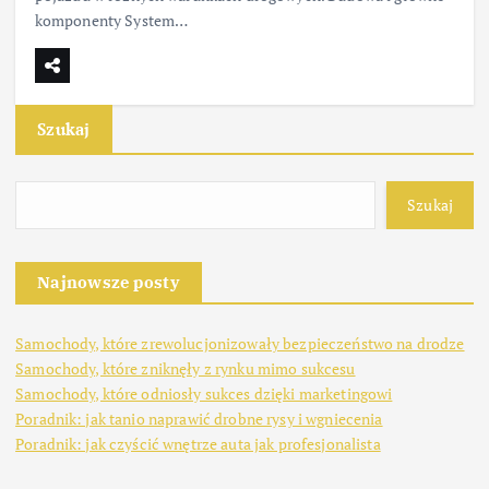
komponenty System…
Szukaj
Szukaj
Najnowsze posty
Samochody, które zrewolucjonizowały bezpieczeństwo na drodze
Samochody, które zniknęły z rynku mimo sukcesu
Samochody, które odniosły sukces dzięki marketingowi
Poradnik: jak tanio naprawić drobne rysy i wgniecenia
Poradnik: jak czyścić wnętrze auta jak profesjonalista