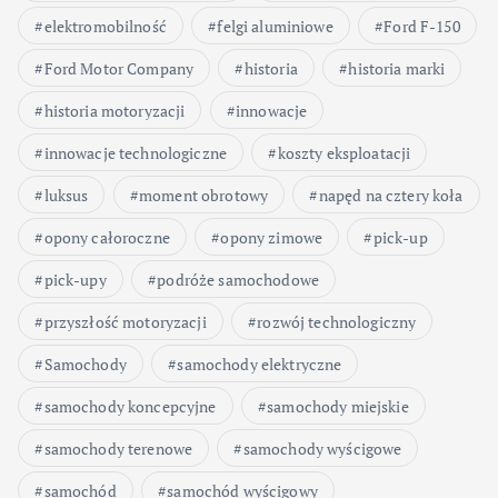
elektromobilność
felgi aluminiowe
Ford F-150
Ford Motor Company
historia
historia marki
historia motoryzacji
innowacje
innowacje technologiczne
koszty eksploatacji
luksus
moment obrotowy
napęd na cztery koła
opony całoroczne
opony zimowe
pick-up
pick-upy
podróże samochodowe
przyszłość motoryzacji
rozwój technologiczny
Samochody
samochody elektryczne
samochody koncepcyjne
samochody miejskie
samochody terenowe
samochody wyścigowe
samochód
samochód wyścigowy