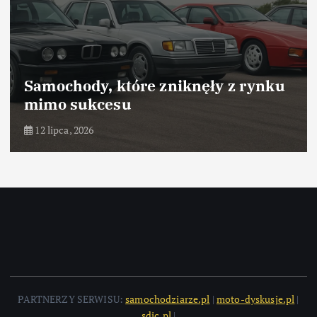
Samochody, które zniknęły z rynku
mimo sukcesu
12 lipca, 2026
PARTNERZY SERWISU:
samochodziarze.pl
|
moto-dyskusje.pl
|
sdic.pl
|