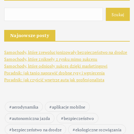
Szukaj
Najnowsze posty
Samochody, które zrewolucjonizowały bezpieczeństwo na drodze
Samochody, które zniknęły z rynku mimo sukcesu
Samochody, które odniosły sukces dzięki marketingowi
Poradnik: jak tanio naprawić drobne rysy i wgniecenia
Poradnik: jak czyścić wnętrze auta jak profesjonalista
aerodynamika
aplikacje mobilne
autonomiczna jazda
bezpieczeństwo
bezpieczeństwo na drodze
ekologiczne rozwiązania