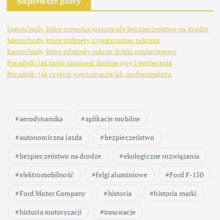
Najnowsze posty
Samochody, które zrewolucjonizowały bezpieczeństwo na drodze
Samochody, które zniknęły z rynku mimo sukcesu
Samochody, które odniosły sukces dzięki marketingowi
Poradnik: jak tanio naprawić drobne rysy i wgniecenia
Poradnik: jak czyścić wnętrze auta jak profesjonalista
aerodynamika
aplikacje mobilne
autonomiczna jazda
bezpieczeństwo
bezpieczeństwo na drodze
ekologiczne rozwiązania
elektromobilność
felgi aluminiowe
Ford F-150
Ford Motor Company
historia
historia marki
historia motoryzacji
innowacje