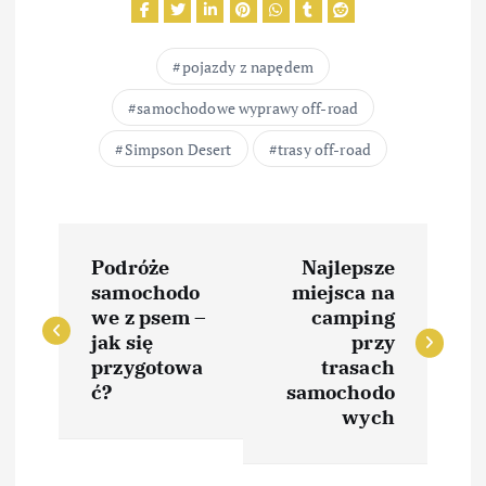
pojazdy z napędem
samochodowe wyprawy off-road
Simpson Desert
trasy off-road
N
Podróże
Najlepsze
a
samochodo
miejsca na
we z psem –
camping
w
jak się
przy
przygotowa
trasach
i
ć?
samochodo
wych
g