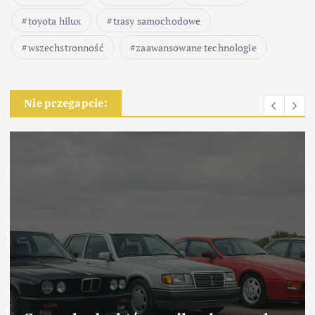
toyota hilux
trasy samochodowe
wszechstronność
zaawansowane technologie
Nie przegapcie: