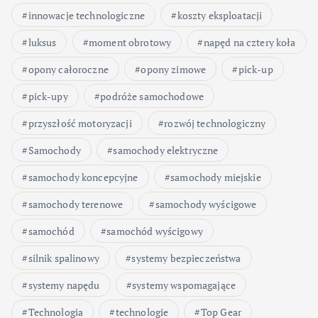
innowacje technologiczne
koszty eksploatacji
luksus
moment obrotowy
napęd na cztery koła
opony całoroczne
opony zimowe
pick-up
pick-upy
podróże samochodowe
przyszłość motoryzacji
rozwój technologiczny
Samochody
samochody elektryczne
samochody koncepcyjne
samochody miejskie
samochody terenowe
samochody wyścigowe
samochód
samochód wyścigowy
silnik spalinowy
systemy bezpieczeństwa
systemy napędu
systemy wspomagające
Technologia
technologie
Top Gear