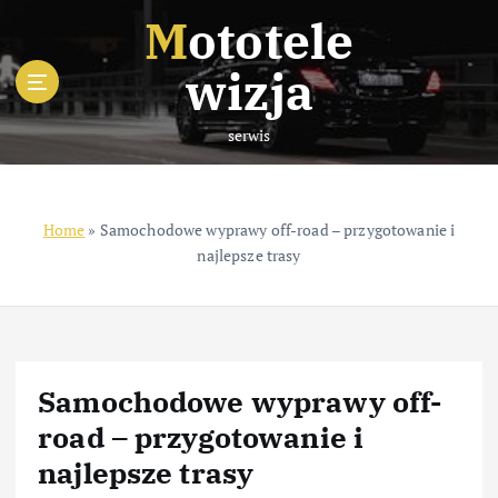
S
Mototele
k
i
wizja
p
t
serwis
o
c
o
n
Home
»
Samochodowe wyprawy off-road – przygotowanie i
t
najlepsze trasy
e
n
t
Samochodowe wyprawy off-
road – przygotowanie i
najlepsze trasy