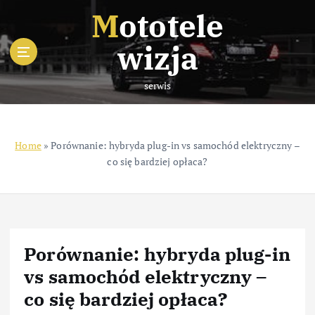
S
Mototele
k
i
wizja
p
t
serwis
o
c
o
n
Home
»
Porównanie: hybryda plug-in vs samochód elektryczny –
t
co się bardziej opłaca?
e
n
t
Porównanie: hybryda plug-in
vs samochód elektryczny –
co się bardziej opłaca?