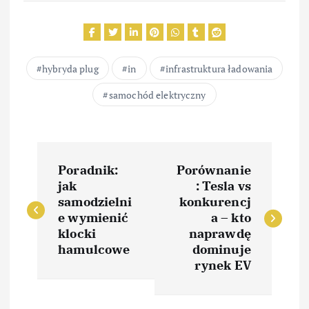
hybryda plug
in
infrastruktura ładowania
samochód elektryczny
N
Poradnik:
Porównanie
a
jak
: Tesla vs
samodzielni
konkurencj
w
e wymienić
a – kto
klocki
naprawdę
i
hamulcowe
dominuje
rynek EV
g