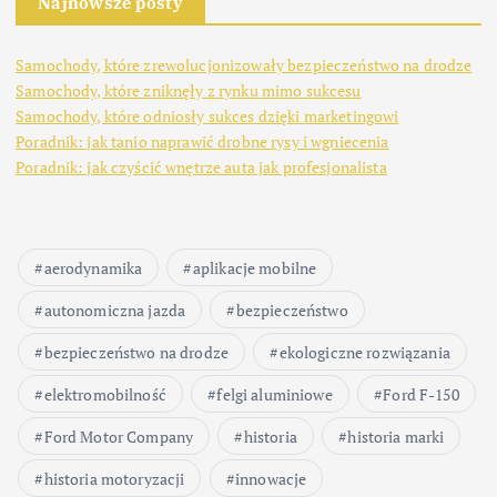
Najnowsze posty
Samochody, które zrewolucjonizowały bezpieczeństwo na drodze
Samochody, które zniknęły z rynku mimo sukcesu
Samochody, które odniosły sukces dzięki marketingowi
Poradnik: jak tanio naprawić drobne rysy i wgniecenia
Poradnik: jak czyścić wnętrze auta jak profesjonalista
aerodynamika
aplikacje mobilne
autonomiczna jazda
bezpieczeństwo
bezpieczeństwo na drodze
ekologiczne rozwiązania
elektromobilność
felgi aluminiowe
Ford F-150
Ford Motor Company
historia
historia marki
historia motoryzacji
innowacje