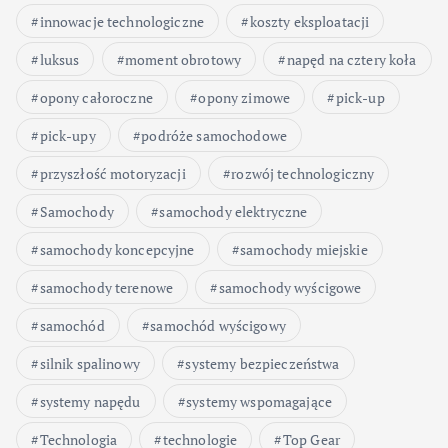
innowacje technologiczne
koszty eksploatacji
luksus
moment obrotowy
napęd na cztery koła
opony całoroczne
opony zimowe
pick-up
pick-upy
podróże samochodowe
przyszłość motoryzacji
rozwój technologiczny
Samochody
samochody elektryczne
samochody koncepcyjne
samochody miejskie
samochody terenowe
samochody wyścigowe
samochód
samochód wyścigowy
silnik spalinowy
systemy bezpieczeństwa
systemy napędu
systemy wspomagające
Technologia
technologie
Top Gear