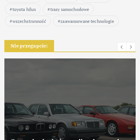
toyota hilux
trasy samochodowe
wszechstronność
zaawansowane technologie
Nie przegapcie: