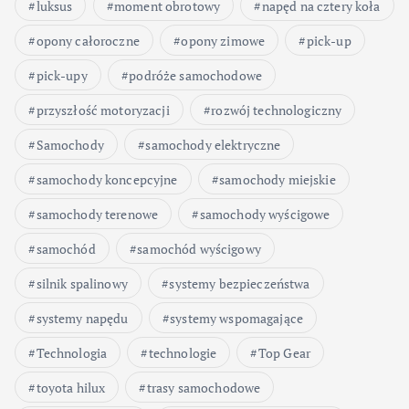
luksus
moment obrotowy
napęd na cztery koła
opony całoroczne
opony zimowe
pick-up
pick-upy
podróże samochodowe
przyszłość motoryzacji
rozwój technologiczny
Samochody
samochody elektryczne
samochody koncepcyjne
samochody miejskie
samochody terenowe
samochody wyścigowe
samochód
samochód wyścigowy
silnik spalinowy
systemy bezpieczeństwa
systemy napędu
systemy wspomagające
Technologia
technologie
Top Gear
toyota hilux
trasy samochodowe