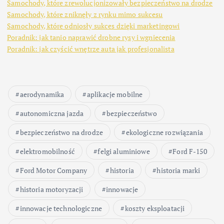
Samochody, które zrewolucjonizowały bezpieczeństwo na drodze
Samochody, które zniknęły z rynku mimo sukcesu
Samochody, które odniosły sukces dzięki marketingowi
Poradnik: jak tanio naprawić drobne rysy i wgniecenia
Poradnik: jak czyścić wnętrze auta jak profesjonalista
aerodynamika
aplikacje mobilne
autonomiczna jazda
bezpieczeństwo
bezpieczeństwo na drodze
ekologiczne rozwiązania
elektromobilność
felgi aluminiowe
Ford F-150
Ford Motor Company
historia
historia marki
historia motoryzacji
innowacje
innowacje technologiczne
koszty eksploatacji