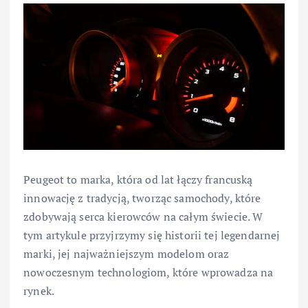
Peugeot to marka, która od lat łączy francuską
innowację z tradycją, tworząc samochody, które
zdobywają serca kierowców na całym świecie. W
tym artykule przyjrzymy się historii tej legendarnej
marki, jej najważniejszym modelom oraz
nowoczesnym technologiom, które wprowadza na
rynek.