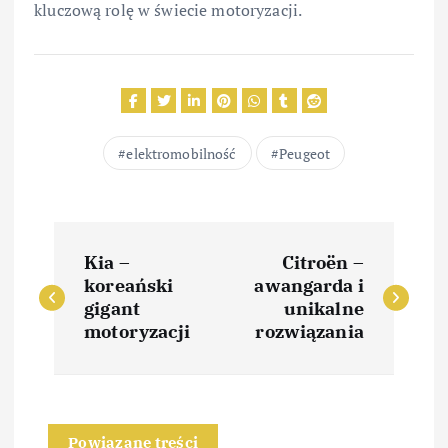
kluczową rolę w świecie motoryzacji.
elektromobilność
Peugeot
N
Kia –
Citroën –
a
koreański
awangarda i
gigant
unikalne
w
motoryzacji
rozwiązania
i
g
Powiązane treści