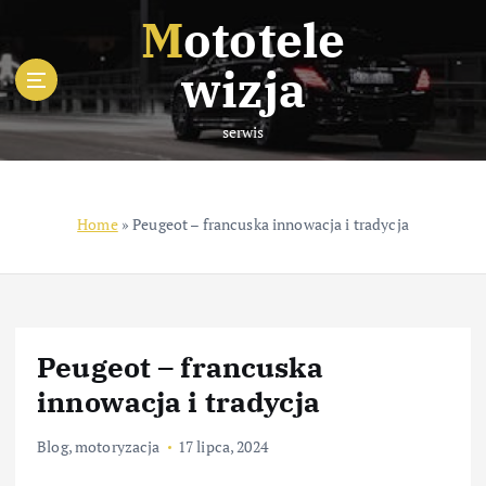
S
Mototele
k
i
wizja
p
t
serwis
o
c
o
n
Home
»
Peugeot – francuska innowacja i tradycja
t
e
n
t
Peugeot – francuska
innowacja i tradycja
Blog
,
motoryzacja
17 lipca, 2024